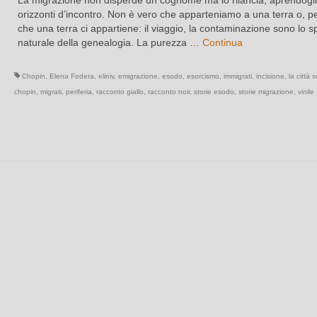
orizzonti d’incontro. Non è vero che apparteniamo a una terra o, p
che una terra ci appartiene: il viaggio, la contaminazione sono lo s
naturale della genealogia. La purezza …
Continua
Chopin
,
Elena Fodera
,
eliniv
,
emigrazione
,
esodo
,
esorcismo
,
immigrati
,
incisione
,
la città 
chopin
,
migrati
,
periferia
,
racconto giallo
,
racconto noir
,
storie esodo
,
storie migrazione
,
vinile