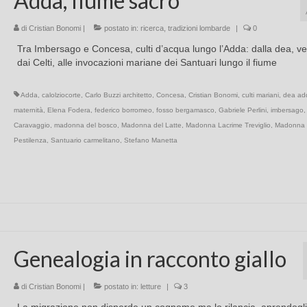
Adda, fiume sacro
di
Cristian Bonomi
|
postato in:
ricerca
,
tradizioni lombarde
|
0
Tra Imbersago e Concesa, culti d’acqua lungo l’Adda: dalla dea, v
dai Celti, alle invocazioni mariane dei Santuari lungo il fiume
Adda
,
calolziocorte
,
Carlo Buzzi architetto
,
Concesa
,
Cristian Bonomi
,
culti mariani
,
dea ad
maternità
,
Elena Fodera
,
federico borromeo
,
fosso bergamasco
,
Gabriele Perlini
,
imbersago
Caravaggio
,
madonna del bosco
,
Madonna del Latte
,
Madonna Lacrime Treviglio
,
Madonna 
Pestilenza
,
Santuario carmelitano
,
Stefano Manetta
Genealogia in racconto giallo
di
Cristian Bonomi
|
postato in:
letture
|
3
La migrazione non disperde un cognome ma lo rilancia, aprendogli