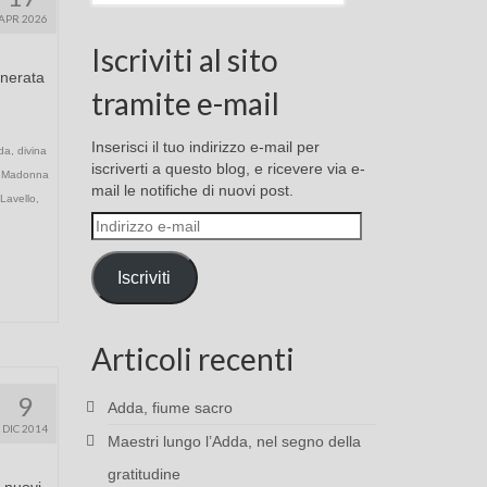
APR 2026
Iscriviti al sito
enerata
tramite e-mail
Inserisci il tuo indirizzo e-mail per
da
,
divina
iscriverti a questo blog, e ricevere via e-
,
Madonna
mail le notifiche di nuovi post.
Lavello
,
Indirizzo
e-
mail
Iscriviti
Articoli recenti
9
Adda, fiume sacro
DIC 2014
Maestri lungo l’Adda, nel segno della
gratitudine
 nuovi