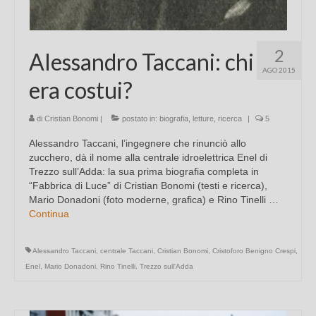
2
Alessandro Taccani: chi
AGO 2015
era costui?
di
Cristian Bonomi
|
postato in:
biografia
,
letture
,
ricerca
|
5
Alessandro Taccani, l’ingegnere che rinunciò allo
zucchero, dà il nome alla centrale idroelettrica Enel di
Trezzo sull’Adda: la sua prima biografia completa in
“Fabbrica di Luce” di Cristian Bonomi (testi e ricerca),
Mario Donadoni (foto moderne, grafica) e Rino Tinelli …
Continua
Alessandro Taccani
,
centrale Taccani
,
Cristian Bonomi
,
Cristoforo Benigno Crespi
,
Enel
,
Mario Donadoni
,
Rino Tinelli
,
Trezzo sull'Adda