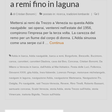
a remi fino in laguna
di
Cristian Bonomi
|
postato in:
ricerca
,
tradizioni lombarde
|
0
Mettersi ai remi da Trezzo a Venezia su questa Adda
navigabile: sei operai, ventenni nell’estate del 1956,
compirono l’impresa per la terza volta. La carezza del
remo per un fiume dal corpo di donna. L’Adda sinuosa
come una serpe cui il …
Continua
Adda in barca
,
Adda navigabile
,
barca a remi
,
Borgoforte
,
Brescello
,
Bucintoro
,
canoa
,
canottieri
,
canottieri Diadora
,
cava dal Bes
,
Concesa
,
Cristian Bonomi
,
Da
Milano a Venezia in barca
,
dall'Adda al Mar Adriatico
,
Festa delle Luci
,
Follonica
,
Giovanni XXIII
,
gita Adda
,
Ines-Valverde
,
Lorenzo Perego
,
motonave michelangelo
,
navigare in laguna
,
navigazione Adda
,
navigazione Martesana
,
Navigazione Po
,
Ostiglia
,
Po navigabile
,
raid Trezzo-Venezia
,
Revere
,
Rino Tinelli
,
Roberto Bassani
,
santuario concesa
,
Scalzi Venezia
,
storia Adda
,
storia Trezzo sull'Adda
,
storia
Vimercate
,
trattoria Bigiolla
,
Trezzo sull'Adda