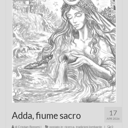
Chi sono
FAQ
Contatti
17
Adda, fiume sacro
APR 2026
di
Cristian Bonomi
|
postato in:
ricerca
,
tradizioni lombarde
|
0