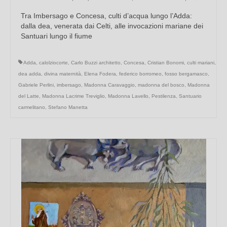
Tra Imbersago e Concesa, culti d’acqua lungo l’Adda:
dalla dea, venerata dai Celti, alle invocazioni mariane dei
Santuari lungo il fiume
Adda
,
calolziocorte
,
Carlo Buzzi architetto
,
Concesa
,
Cristian Bonomi
,
culti mariani
,
dea adda
,
divina maternità
,
Elena Fodera
,
federico borromeo
,
fosso bergamasco
,
Gabriele Perlini
,
imbersago
,
Madonna Caravaggio
,
madonna del bosco
,
Madonna
del Latte
,
Madonna Lacrime Treviglio
,
Madonna Lavello
,
Pestilenza
,
Santuario
carmelitano
,
Stefano Manetta