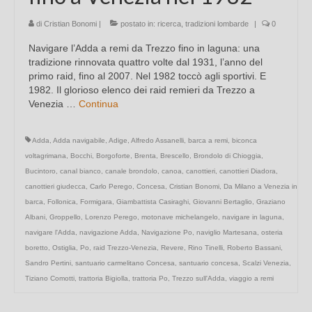
di
Cristian Bonomi
|
postato in:
ricerca
,
tradizioni lombarde
|
0
Navigare l’Adda a remi da Trezzo fino in laguna: una
tradizione rinnovata quattro volte dal 1931, l’anno del
primo raid, fino al 2007. Nel 1982 toccò agli sportivi. E
1982. Il glorioso elenco dei raid remieri da Trezzo a
Venezia …
Continua
Adda
,
Adda navigabile
,
Adige
,
Alfredo Assanelli
,
barca a remi
,
biconca
voltagrimana
,
Bocchi
,
Borgoforte
,
Brenta
,
Brescello
,
Brondolo di Chioggia
,
Bucintoro
,
canal bianco
,
canale brondolo
,
canoa
,
canottieri
,
canottieri Diadora
,
canottieri giudecca
,
Carlo Perego
,
Concesa
,
Cristian Bonomi
,
Da Milano a Venezia in
barca
,
Follonica
,
Formigara
,
Giambattista Casiraghi
,
Giovanni Bertaglio
,
Graziano
Albani
,
Groppello
,
Lorenzo Perego
,
motonave michelangelo
,
navigare in laguna
,
navigare l'Adda
,
navigazione Adda
,
Navigazione Po
,
naviglio Martesana
,
osteria
boretto
,
Ostiglia
,
Po
,
raid Trezzo-Venezia
,
Revere
,
Rino Tinelli
,
Roberto Bassani
,
Sandro Pertini
,
santuario carmelitano Concesa
,
santuario concesa
,
Scalzi Venezia
,
Tiziano Comotti
,
trattoria Bigiolla
,
trattoria Po
,
Trezzo sull'Adda
,
viaggio a remi