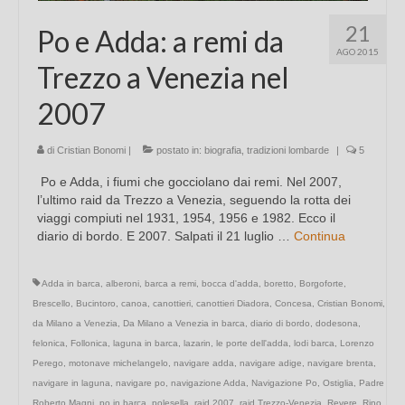
21
Po e Adda: a remi da
AGO 2015
Trezzo a Venezia nel
2007
di
Cristian Bonomi
|
postato in:
biografia
,
tradizioni lombarde
|
5
Po e Adda, i fiumi che gocciolano dai remi. Nel 2007,
l’ultimo raid da Trezzo a Venezia, seguendo la rotta dei
viaggi compiuti nel 1931, 1954, 1956 e 1982. Ecco il
diario di bordo. E 2007. Salpati il 21 luglio …
Continua
Adda in barca
,
alberoni
,
barca a remi
,
bocca d'adda
,
boretto
,
Borgoforte
,
Brescello
,
Bucintoro
,
canoa
,
canottieri
,
canottieri Diadora
,
Concesa
,
Cristian Bonomi
,
da Milano a Venezia
,
Da Milano a Venezia in barca
,
diario di bordo
,
dodesona
,
felonica
,
Follonica
,
laguna in barca
,
lazarin
,
le porte dell'adda
,
lodi barca
,
Lorenzo
Perego
,
motonave michelangelo
,
navigare adda
,
navigare adige
,
navigare brenta
,
navigare in laguna
,
navigare po
,
navigazione Adda
,
Navigazione Po
,
Ostiglia
,
Padre
Roberto Magni
,
po in barca
,
polesella
,
raid 2007
,
raid Trezzo-Venezia
,
Revere
,
Rino