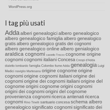
WordPress.org
I tag più usati
Adda
alberi genealogici
albero genealogico
albero genealogico famiglia
albero genealogico
gratis
albero genealogico gratis dei cognomi
albero genealogico online
albero genialogico
araldica cognomi
cognome origine
castello Trezzo
cognomi
cognomi italiani
Concesa
Crespi d'Adda
genealogia
famiglia Colombo
Luigi
dialetto lombardo
fiume Adda
origine cognome
origine
Medici
naviglio Martesana
cognomi
origine cognomi italiani
origine dei
cognomi
origine dei cognomi italiani
origine del
cognome
origini cognome
origini cognomi
origini dei cognomi
origini del cognome
provenienza cognomi
ricerca antenati
ricerca
cognomi
schema albero
santuario concesa
Rino Tinelli
genealogico
significato cognomi
significato dei