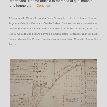
Martesana. Il primo articolo fa memoria di quei maestri
che hanno già …
Continua
Adda
,
Adolfo Milani
,
Alessandro Bassi
,
Alessandro Bellavite Pellegrini
,
Cascina
Pagnana
,
Celestino Ferronato
,
Claudio Fodera
,
Concesa
,
convento carmelitano
,
Cristian Bonomi
,
don Alberto Cereda
,
don Gino Cortesi
,
Elisa Carozzo
,
Farmacia
fodera
,
Gerardo Bongioanni
,
giovanni brambilla pittore
,
Giuseppe Baghetti
,
Luigi
Cortesi
,
Maestri
,
ParolAzione
,
Santuario carmelitano Divina Maternità
,
Teresio Raiteri
,
Trezzo