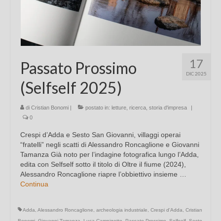
17
Passato Prossimo
DIC 2025
(Selfself 2025)
di
Cristian Bonomi
|
postato in:
letture
,
ricerca
,
storia d'impresa
|
0
Crespi d’Adda e Sesto San Giovanni, villaggi operai
“fratelli” negli scatti di Alessandro Roncaglione e Giovanni
Tamanza Già noto per l’indagine fotografica lungo l’Adda,
edita con Selfself sotto il titolo di Oltre il fiume (2024),
Alessandro Roncaglione riapre l’obbiettivo insieme …
Continua
Adda
,
Alessandro Roncaglione
,
archeologia industriale
,
Crespi d'Adda
,
Cristian
Bonomi
,
Giovanni Tamanza
,
Luca Campigotto
,
Passato Prossimo
,
Selfself
,
Sesto