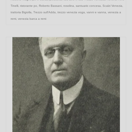
Tinelli
,
ristorante po
,
Roberto Bassani
,
rosolina
,
santuario concesa
,
Scalzi Venezia
,
trattoria Bigiolla
,
Trezzo sull'Adda
,
trezzo venezia voga
,
vanni e vanna
,
venezia a
remi
,
venezia barca a remi