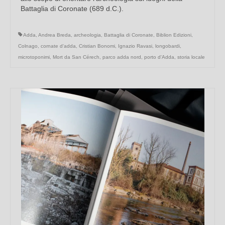
Battaglia di Coronate (689 d.C.).
Adda
,
Andrea Breda
,
archeologia
,
Battaglia di Coronate
,
Biblion Edizioni
,
Colnago
,
cornate d‘adda
,
Cristian Bonomi
,
Ignazio Ravasi
,
longobardi
,
microtoponimi
,
Mort da San Cérech
,
parco adda nord
,
porto d'Adda
,
storia locale