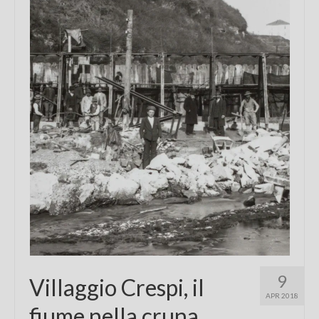
Chi sono
FAQ
Contatti
9
Villaggio Crespi, il
APR 2018
fiume nella cruna