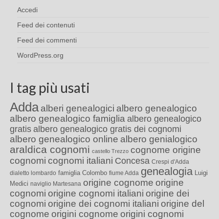
Accedi
Feed dei contenuti
Feed dei commenti
WordPress.org
I tag più usati
Adda
alberi genealogici
albero genealogico
albero genealogico famiglia
albero genealogico
gratis
albero genealogico gratis dei cognomi
albero genealogico online
albero genialogico
araldica cognomi
cognome origine
castello Trezzo
cognomi
cognomi italiani
Concesa
Crespi d'Adda
genealogia
famiglia Colombo
Luigi
dialetto lombardo
fiume Adda
origine cognome
origine
Medici
naviglio Martesana
cognomi
origine cognomi italiani
origine dei
cognomi
origine dei cognomi italiani
origine del
cognome
origini cognome
origini cognomi