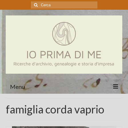
Cerca:
Menu
Home
famiglia corda vaprio
Genealogia
Aziende