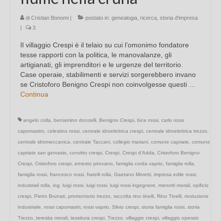
di
Cristian Bonomi
|
postato in:
genealogia
,
ricerca
,
storia d'impresa
|
3
Il villaggio Crespi è il telaio su cui l’omonimo fondatore
tesse rapporti con la politica, le manovalanze, gli
artigianati, gli imprenditori e le urgenze del territorio.
Case operaie, stabilimenti e servizi sorgerebbero invano
se Cristoforo Benigno Crespi non coinvolgesse questi …
Continua
angelo colla
,
beniamino donzelli
,
Benigno Crespi
,
bice rossi
,
carlo rossi
capomastro
,
celestino rossi
,
centrale idroelettrica crespi
,
centrale idroelettrica trezzo
,
centrale idromeccanica
,
centrale Taccani
,
collegio mariani
,
comune capriate
,
comune
capriate san gervasio
,
convitto crespi
,
Crespi
,
Crespi d'Adda
,
Cristoforo Benigno
Crespi
,
Cristoforo crespi
,
ernesto pirovano
,
famiglia corda vaprio
,
famiglia rolla
,
famiglia rossi
,
francesco rossi
,
fratelli rolla
,
Gaetano Moretti
,
impresa edile rossi
,
industriali rolla
,
ing. luigi rossi
,
luigi rossi
,
luigi rossi ingegnere
,
menotti morali
,
opificio
crespi
,
Pietro Brunati
,
promontorio trezzo
,
raccolta rino tinelli
,
Rino Tinelli
,
rivoluzione
industriale
,
rossi capomastri
,
rossi vaprio
,
Silvio crespi
,
storia famiglia rossi
,
storia
Trezzo
,
teresita morali
,
tessitura crespi
,
Trezzo
,
villaggio crespi
,
villaggio operaio