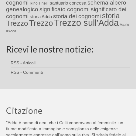
cognomi
schema albero
santuario concesa
Rino Tinelli
genealogico
significato cognomi
significato dei
storia
cognomi
storia dei cognomi
storia Adda
Trezzo sull'Adda
Trezzo
Trezzo
Vaprio
d'Adda
Ricevi le nostre notizie:
RSS - Articoli
RSS - Commenti
Citazione
"Adda è nome di dea, che i Celti veneravano al femminile: un
fiume modificato a immagine e somiglianza delle esigenze
secolarmente espresse dall'uomo sulla riva. Si sdraia fedele ai