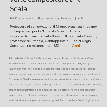
Scala
di
Cristian Bonomi
|
postato in:
biografia
,
ricerca
|
0
Professore al conservatorio di Milano, organista in duomo
e compositore per la Scala: da Arona a Trezzo, la
biografia del maestro Carlo Boniforti Il cav. Carlo Boniforti,
professore di Armonia, Contrappunto e Fuga al Regio
Conservatorio milanese dal 1852, era …
Continua
Accademia di Santa Cecilia
,
antonio boniforti
,
Arona
,
boniforti arona
,
Carlo
Boniforti
,
clemente villa
,
Conservatorio Milano
,
Contrappunto e Fuga
,
eugenia
tadolini Savorani
,
ferdinando bonazzi
,
francesco cigada
,
francesco luigi cigada
,
francesco maria piave
,
gaetano rossi libretto
,
genealogia boniforti
,
giacomo boniforti
,
Giovanna di Fiandra
,
giuseppe verdi
,
giuseppina velleda boniforti
,
istituto musicale di
firenze
,
La Scala
,
lirica
,
Maestro di Cappella palazzo reale
,
Milano
,
organista duomo
,
organo fatebenefratelli
,
organo san siro
,
pater noster boniforti
,
primo organista
duomo milano
,
professore di Armonia
,
regio conservatorio
,
rosa repossi
,
stagione
scala 1848
,
teatro argentina
,
tommaso grossi
,
Trezzo
,
Velleda
,
Verdi
,
virginia bussi