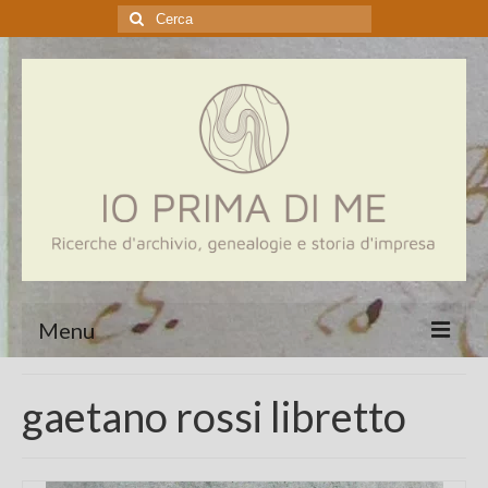
Cerca:
Menu
Home
gaetano rossi libretto
Genealogia
Aziende