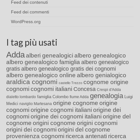
Feed dei contenuti
Feed dei commenti
WordPress.org
I tag più usati
Adda
alberi genealogici
albero genealogico
albero genealogico famiglia
albero genealogico
gratis
albero genealogico gratis dei cognomi
albero genealogico online
albero genialogico
araldica cognomi
cognome origine
castello Trezzo
cognomi
cognomi italiani
Concesa
Crespi d'Adda
genealogia
famiglia Colombo
Luigi
dialetto lombardo
fiume Adda
origine cognome
origine
Medici
naviglio Martesana
cognomi
origine cognomi italiani
origine dei
cognomi
origine dei cognomi italiani
origine del
cognome
origini cognome
origini cognomi
origini dei cognomi
origini del cognome
provenienza cognomi
ricerca antenati
ricerca