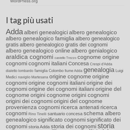
WordPress.org
I tag più usati
Adda
alberi genealogici
albero genealogico
albero genealogico famiglia
albero genealogico
gratis
albero genealogico gratis dei cognomi
albero genealogico online
albero genialogico
araldica cognomi
cognome origine
castello Trezzo
cognomi
cognomi italiani
Concesa
Crespi d'Adda
genealogia
famiglia Colombo
Luigi
dialetto lombardo
fiume Adda
origine cognome
origine
Medici
naviglio Martesana
cognomi
origine cognomi italiani
origine dei
cognomi
origine dei cognomi italiani
origine del
cognome
origini cognome
origini cognomi
origini dei cognomi
origini del cognome
provenienza cognomi
ricerca antenati
ricerca
cognomi
schema albero
santuario concesa
Rino Tinelli
genealogico
significato cognomi
significato dei
storia
cognomi
storia dei cognomi
storia Adda