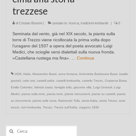
trezzese
di
Cristian Bonomi
|
postato in:
ricerca
,
tradizioni lombarde
|
5
Seminata dal vento, già nel XIX secolo, la pianta sulla
torre di Trezzo viene ricollocata la prima volta dopo
l’uragano del 1937 a opera del poeta avvocato Luigi
Medici, che scioglie versi dialettali sulla nuova fronda.
«Castellana rustega ma fina». …
Continua
1936
,
Adda
,
Alessandro Bassi
,
anna fontana
,
Antonietta Barbavara Bassi
,
basilio
grazioli
,
carlo orsi
,
castelli adda
,
castelli lombardia
,
castello Trezzo
,
Costanza Bassi
,
Emilio Colombo
,
fabrizio bassi
,
famiglia tolla
,
giacomo villa
,
Luigi Ceresoli
,
Luigi
Medici
,
pianta sulla torre
,
pianta torre
,
piante monumenti
,
piante su castelli
,
piante
su monumenti
,
piante sulle mura
,
Raimondo Tolla
,
storia Adda
,
storia Trezzo
,
torre
trezzo
,
torri lombardia
,
Trezzo
,
Trezzo sull'Adda
,
uragano 1936
Cerca: