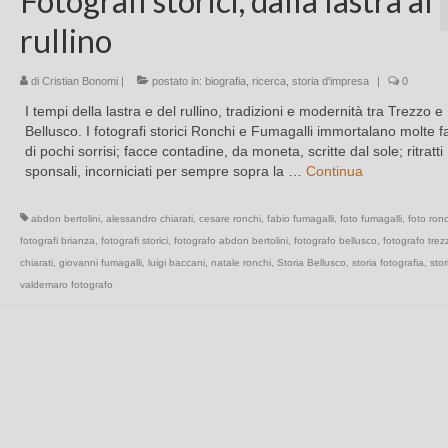
Fotografi storici, dalla lastra al
rullino
di
Cristian Bonomi
|
postato in:
biografia
,
ricerca
,
storia d'impresa
|
0
I tempi della lastra e del rullino, tradizioni e modernità tra Trezzo e
Bellusco. I fotografi storici Ronchi e Fumagalli immortalano molte f
di pochi sorrisi; facce contadine, da moneta, scritte dal sole; ritratti
sponsali, incorniciati per sempre sopra la …
Continua
abdon bertolini
,
alessandro chiarati
,
cesare ronchi
,
fabio fumagalli
,
foto fumagalli
,
foto ronc
fotografi brianza
,
fotografi storici
,
fotografo abdon bertolini
,
fotografo bellusco
,
fotografo trez
chiarati
,
giovanni fumagalli
,
luigi baccani
,
natale ronchi
,
Storia Bellusco
,
storia fotografia
,
stor
valdemaro fotografo