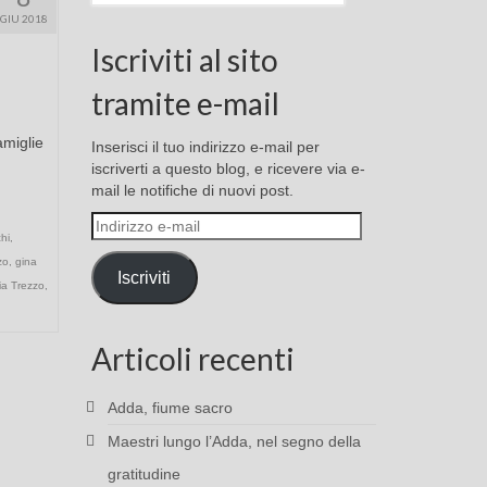
GIU 2018
Iscriviti al sito
tramite e-mail
amiglie
Inserisci il tuo indirizzo e-mail per
iscriverti a questo blog, e ricevere via e-
mail le notifiche di nuovi post.
Indirizzo
hi
,
e-
zo
,
gina
mail
Iscriviti
ia Trezzo
,
Articoli recenti
Adda, fiume sacro
Maestri lungo l’Adda, nel segno della
gratitudine