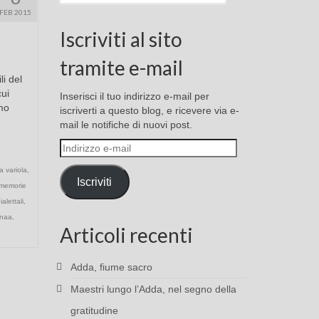
FEB 2015
Iscriviti al sito
tramite e-mail
i del
cui
Inserisci il tuo indirizzo e-mail per
mo
iscriverti a questo blog, e ricevere via e-
mail le notifiche di nuovi post.
Indirizzo
e-
a variola
,
mail
Iscriviti
memorie
alettali
,
gnaa
,
Articoli recenti
Adda, fiume sacro
Maestri lungo l’Adda, nel segno della
gratitudine