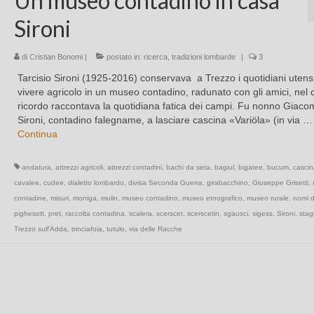
Un museo contadino in casa
Sironi
di
Cristian Bonomi
|
postato in:
ricerca
,
tradizioni lombarde
|
3
Tarcisio Sironi (1925-2016) conservava a Trezzo i quotidiani utensil
vivere agricolo in un museo contadino, radunato con gli amici, nel 
ricordo raccontava la quotidiana fatica dei campi. Fu nonno Giaco
Sironi, contadino falegname, a lasciare cascina «Variöla» (in via …
Continua
andatura
,
attrezzi agricoli
,
attrezzi contadini
,
bachi da seta
,
bagiul
,
bigatee
,
bucum
,
cascin
cavalee
,
cudee
,
dialetto lombardo
,
divisa Seconda Guerra
,
girabacchino
,
Giuseppe Grisetti
,
contadine
,
misuri
,
moniga
,
mulin
,
museo contadino
,
museo etnografico
,
museo rurale
,
nomi di
pighesott
,
pret
,
raccolta contadina
,
scalera
,
scerscet
,
scerscetin
,
sgausci
,
sigess
,
Sironi
,
sta
Trezzo sull'Adda
,
trinciafoia
,
tutulo
,
via delle Racche