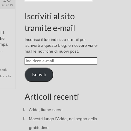
DIC 2019
Iscriviti al sito
tramite e-mail
T.I.
che
Inserisci il tuo indirizzo e-mail per
campa
iscriverti a questo blog, e ricevere via e-
 …
mail le notifiche di nuovi post.
Indirizzo
e-
a fuà
,
mail
Iscriviti
Adda
,
villa
Articoli recenti
Adda, fiume sacro
Maestri lungo l’Adda, nel segno della
gratitudine