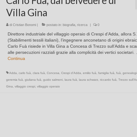
Carlo Fuà, dal belvedere di
Villa Gina
di
Cristian Bonomi
|
postato in:
biografia
,
ricerca
|
0
Direttore industriale del villaggio operaio di Crespi d’Adda, allora S.
(Stabilimenti tessili italiani), l’ingegnere anconetano di origini ebrai
Carlo Fuà risiede in Villa Gina a Concesa di Trezzo sull’Adda e s
alle persecuzioni razziali grazie alla complicità dei vertici societari.
Continua
Adda
,
carlo fuà
,
clara fuà
,
Concesa
,
Crespi d'Adda
,
emilio fuà
,
famiglia fuà
,
fuà
,
genealogi
geremia fuà
,
giuliana fuà
,
guido salmoni
,
laura fuà
,
laura schwarz
,
riccardo fuà
,
Trezzo sull'
Gina
,
villaggio crespi
,
villaggio operaio