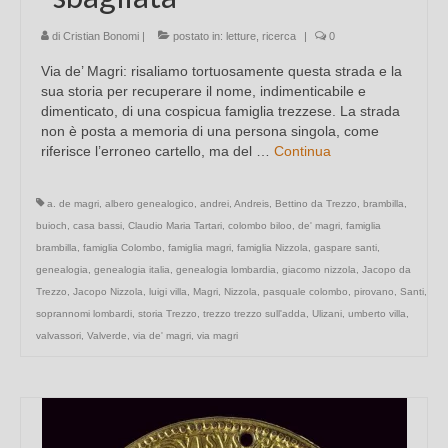
di
Cristian Bonomi
|
postato in:
letture
,
ricerca
|
0
Via de’ Magri: risaliamo tortuosamente questa strada e la
sua storia per recuperare il nome, indimenticabile e
dimenticato, di una cospicua famiglia trezzese. La strada
non è posta a memoria di una persona singola, come
riferisce l’erroneo cartello, ma del …
Continua
a. de magri
,
albero genealogico
,
andrei
,
Andreis
,
Bettino da Trezzo
,
brambilla
,
buioch
,
casa bassi
,
Claudio Maria Tartari
,
colombo biloo
,
de' magri
,
famiglia
brambilla
,
famiglia Colombo
,
famiglia magri
,
famiglia Nizzola
,
gaspare santi
,
genealogia
,
genealogia italia
,
genealogia lombardia
,
giacomo nizzola
,
Jacopo da
Trezzo
,
Jacopo Nizzola
,
luigi villa
,
Magri
,
Nizzola
,
pasquale colombo
,
pirovano
,
Santi
,
soprannomi lombardi
,
storia Trezzo
,
trezzo trezzo sull'adda
,
Ulizani
,
umberto villa
,
valvassori
,
Valverde
,
via de' magri
,
via magri