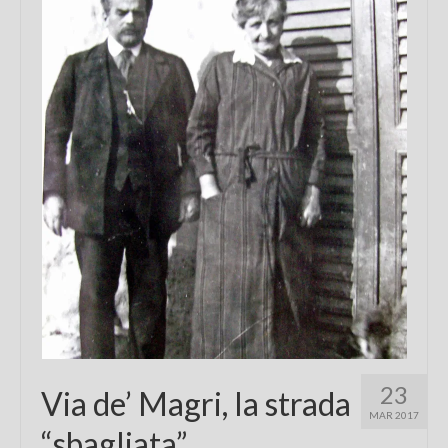
Chi sono
FAQ
Contatti
23
Via de’ Magri, la strada
MAR 2017
“sbagliata”