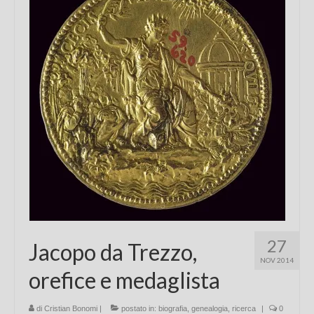
27
Jacopo da Trezzo,
NOV 2014
orefice e medaglista
di
Cristian Bonomi
|
postato in:
biografia
,
genealogia
,
ricerca
|
0