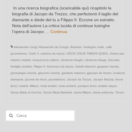
In una ricerca biografica (scaricabile qui) ricapitolo la
biografia di Jacopo da Trezzo, che perfezionò il taglio del
diamante e diede del tu a Filippo II. Eccone un estratto.
Nota dell’autore La critica lucida di continue lusinghe
l’opera di Jacopo …
Continua
alessandro congi
,
Alessandro de Congis
,
Babelon
,
botteghe orafe
,
calle
jacometrezo
,
Carlo V
,
caterina da trezzo
,
CECIS VISUS TIMIDIS QUIES
,
chiesa san
martino madrid
,
cinquecento milano
,
clemente biraghi
,
clemente birago
,
Escurial
,
famiglia andreis
,
Filippo II
,
francesco da trezzo
,
fratelli miseroni
,
gaspare nizzola
,
genealogia nizzola
,
giacomo nizzola
,
girolamo miseroni
,
gjacopo da trezzo
,
incisione
diamante
,
jacome de trezo
,
jacometrezo
,
Jacopo da Trezzo
,
Jacopo Nizzola
,
leone
leoni
,
madrid
,
Milano
,
notai andrei
,
notai andreis
,
pompeo leoni
,
retablo mayor
,
Santa Maria al Cerchio
,
Santa Maria Beltrade
,
storia Milano
,
storia oreficeria
,
Trezzo
Cerca: