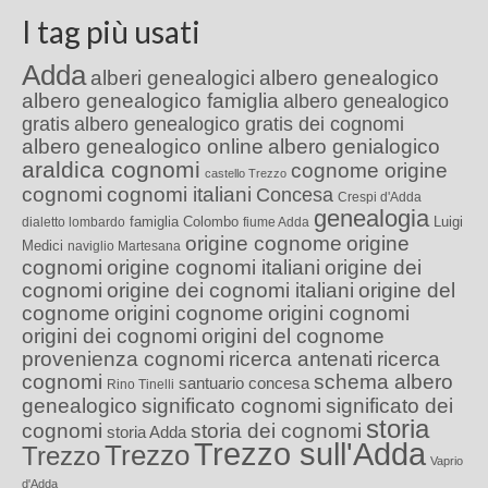
I tag più usati
Adda
alberi genealogici
albero genealogico
albero genealogico famiglia
albero genealogico
gratis
albero genealogico gratis dei cognomi
albero genealogico online
albero genialogico
araldica cognomi
cognome origine
castello Trezzo
cognomi
cognomi italiani
Concesa
Crespi d'Adda
genealogia
famiglia Colombo
Luigi
dialetto lombardo
fiume Adda
origine cognome
origine
Medici
naviglio Martesana
cognomi
origine cognomi italiani
origine dei
cognomi
origine dei cognomi italiani
origine del
cognome
origini cognome
origini cognomi
origini dei cognomi
origini del cognome
provenienza cognomi
ricerca antenati
ricerca
cognomi
schema albero
santuario concesa
Rino Tinelli
genealogico
significato cognomi
significato dei
storia
cognomi
storia dei cognomi
storia Adda
Trezzo sull'Adda
Trezzo
Trezzo
Vaprio
d'Adda