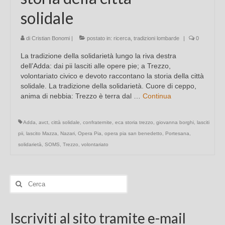
solidale
di
Cristian Bonomi
|
postato in:
ricerca
,
tradizioni lombarde
|
0
La tradizione della solidarietà lungo la riva destra
dell’Adda: dai pii lasciti alle opere pie; a Trezzo,
volontariato civico e devoto raccontano la storia della città
solidale. La tradizione della solidarietà. Cuore di ceppo,
anima di nebbia: Trezzo è terra dal …
Continua
Adda
,
avct
,
città solidale
,
confraternite
,
eca storia trezzo
,
giovanna borghi
,
lasciti
pii
,
lascito Mazza
,
Nazari
,
Opera Pia
,
opera pia san benedetto
,
Portesana
,
solidarietà
,
SOMS
,
Trezzo
,
volontariato
Cerca:
Iscriviti al sito tramite e-mail