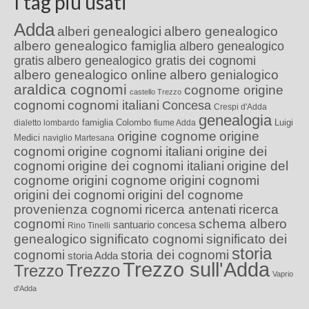
I tag più usati
Adda
alberi genealogici
albero genealogico
albero genealogico famiglia
albero genealogico
gratis
albero genealogico gratis dei cognomi
albero genealogico online
albero genialogico
araldica cognomi
cognome origine
castello Trezzo
cognomi
cognomi italiani
Concesa
Crespi d'Adda
genealogia
famiglia Colombo
Luigi
dialetto lombardo
fiume Adda
origine cognome
origine
Medici
naviglio Martesana
cognomi
origine cognomi italiani
origine dei
cognomi
origine dei cognomi italiani
origine del
cognome
origini cognome
origini cognomi
origini dei cognomi
origini del cognome
provenienza cognomi
ricerca antenati
ricerca
cognomi
schema albero
santuario concesa
Rino Tinelli
genealogico
significato cognomi
significato dei
storia
cognomi
storia dei cognomi
storia Adda
Trezzo sull'Adda
Trezzo
Trezzo
Vaprio
d'Adda