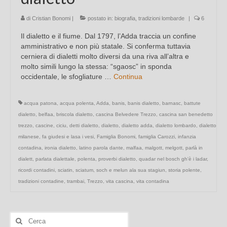
di
Cristian Bonomi
|
postato in:
biografia
,
tradizioni lombarde
|
6
Il dialetto e il fiume. Dal 1797, l’Adda traccia un confine
amministrativo e non più statale. Si conferma tuttavia
cerniera di dialetti molto diversi da una riva all’altra e
molto simili lungo la stessa: “sgaosc” in sponda
occidentale, le sfogliature …
Continua
acqua patona
,
acqua polenta
,
Adda
,
banis
,
banis dialetto
,
barnasc
,
battute
dialetto
,
belfaa
,
briscola dialetto
,
cascina Belvedere Trezzo
,
cascina san benedetto
trezzo
,
cascine
,
ciciu
,
detti dialetto
,
dialetto
,
dialetto adda
,
dialetto lombardo
,
dialetto
milanese
,
fa giudesi e lasa i vesi
,
Famiglia Bonomi
,
famiglia Carozzi
,
infanzia
contadina
,
ironia dialetto
,
latino parola dante
,
malfaa
,
malgott
,
melgott
,
parlà in
dialett
,
parlata dialettale
,
polenta
,
proverbi dialetto
,
quadar nel bosch gh'è i ladar
,
ricordi contadini
,
sciatin
,
sciatum
,
soch e melun ala sua stagiun
,
storia polente
,
tradizioni contadine
,
trambai
,
Trezzo
,
vita cascina
,
vita contadina
Cerca: