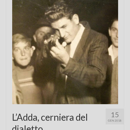
Chi sono
FAQ
Contatti
15
L’Adda, cerniera del
GEN 2018
dialetto