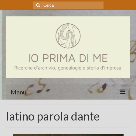
Cerca:
Menu
Home
latino parola dante
Genealogia
Aziende