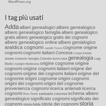
WordPress.org
I tag più usati
Adda
alberi genealogici
albero genealogico
albero genealogico famiglia
albero genealogico
gratis
albero genealogico gratis dei cognomi
albero genealogico online
albero genialogico
araldica cognomi
cognome origine
castello Trezzo
cognomi
cognomi italiani
Concesa
Crespi d'Adda
genealogia
famiglia Colombo
Luigi
dialetto lombardo
fiume Adda
origine cognome
origine
Medici
naviglio Martesana
cognomi
origine cognomi italiani
origine dei
cognomi
origine dei cognomi italiani
origine del
cognome
origini cognome
origini cognomi
origini dei cognomi
origini del cognome
provenienza cognomi
ricerca antenati
ricerca
cognomi
schema albero
santuario concesa
Rino Tinelli
genealogico
significato cognomi
significato dei
storia
cognomi
storia dei cognomi
storia Adda