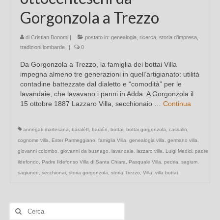
Gorgonzola a Trezzo
di
Cristian Bonomi
|
postato in:
genealogia
,
ricerca
,
storia d'impresa
,
tradizioni lombarde
|
0
Da Gorgonzola a Trezzo, la famiglia dei bottai Villa
impegna almeno tre generazioni in quell’artigianato: utilità
contadine battezzate dal dialetto e “comodità” per le
lavandaie, che lavavano i panni in Adda. A Gorgonzola il
15 ottobre 1887 Lazzaro Villa, secchionaio …
Continua
annegati martesana
,
baralétt
,
baralìn
,
bottai
,
bottai gorgonzola
,
cassalin
,
cognome villa
,
Ester Parmeggiano
,
famiglia Villa
,
genealogia villa
,
germano villa
,
giovanni colombo
,
giovanni da busnago
,
lavandaie
,
lazzaro villa
,
Luigi Medici
,
padre
ildefondo
,
Padre Ildefonso Villa di Santa Chiara
,
Pasquale Villa
,
pedria
,
sagium
,
sagiunee
,
secchionai
,
storia gorgonzola
,
storia Trezzo
,
Villa
,
villa bottai
Cerca: