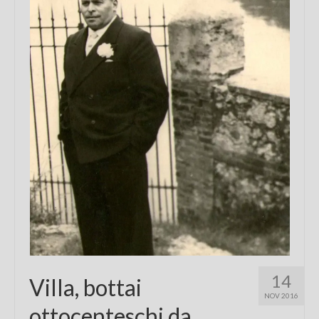
Chi sono
FAQ
Contatti
14
Villa, bottai
NOV 2016
ottocenteschi da