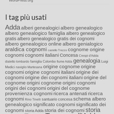
WordPress.org
I tag più usati
Adda
alberi genealogici
albero genealogico
albero genealogico famiglia
albero genealogico
gratis
albero genealogico gratis dei cognomi
albero genealogico online
albero genialogico
araldica cognomi
cognome origine
castello Trezzo
cognomi
cognomi italiani
Concesa
Crespi d'Adda
genealogia
famiglia Colombo
Luigi
dialetto lombardo
fiume Adda
origine cognome
origine
Medici
naviglio Martesana
cognomi
origine cognomi italiani
origine dei
cognomi
origine dei cognomi italiani
origine del
cognome
origini cognome
origini cognomi
origini dei cognomi
origini del cognome
provenienza cognomi
ricerca antenati
ricerca
cognomi
schema albero
santuario concesa
Rino Tinelli
genealogico
significato cognomi
significato dei
storia
cognomi
storia dei cognomi
storia Adda