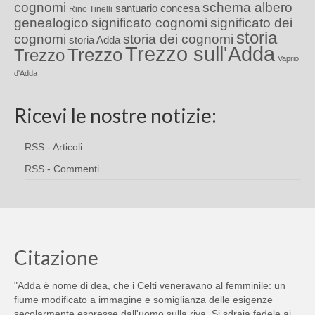
cognomi
schema albero
santuario concesa
Rino Tinelli
genealogico
significato cognomi
significato dei
storia
cognomi
storia dei cognomi
storia Adda
Trezzo sull'Adda
Trezzo
Trezzo
Vaprio
d'Adda
Ricevi le nostre notizie:
RSS - Articoli
RSS - Commenti
Citazione
"Adda è nome di dea, che i Celti veneravano al femminile: un
fiume modificato a immagine e somiglianza delle esigenze
secolarmente espresse dall'uomo sulla riva. Si sdraia fedele ai