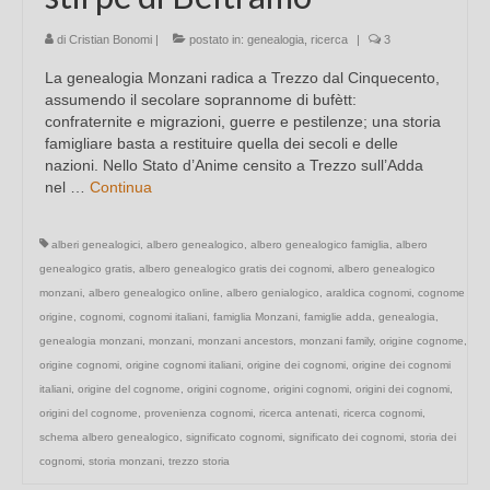
di
Cristian Bonomi
|
postato in:
genealogia
,
ricerca
|
3
La genealogia Monzani radica a Trezzo dal Cinquecento,
assumendo il secolare soprannome di bufètt:
confraternite e migrazioni, guerre e pestilenze; una storia
famigliare basta a restituire quella dei secoli e delle
nazioni. Nello Stato d’Anime censito a Trezzo sull’Adda
nel …
Continua
alberi genealogici
,
albero genealogico
,
albero genealogico famiglia
,
albero
genealogico gratis
,
albero genealogico gratis dei cognomi
,
albero genealogico
monzani
,
albero genealogico online
,
albero genialogico
,
araldica cognomi
,
cognome
origine
,
cognomi
,
cognomi italiani
,
famiglia Monzani
,
famiglie adda
,
genealogia
,
genealogia monzani
,
monzani
,
monzani ancestors
,
monzani family
,
origine cognome
,
origine cognomi
,
origine cognomi italiani
,
origine dei cognomi
,
origine dei cognomi
italiani
,
origine del cognome
,
origini cognome
,
origini cognomi
,
origini dei cognomi
,
origini del cognome
,
provenienza cognomi
,
ricerca antenati
,
ricerca cognomi
,
schema albero genealogico
,
significato cognomi
,
significato dei cognomi
,
storia dei
cognomi
,
storia monzani
,
trezzo storia