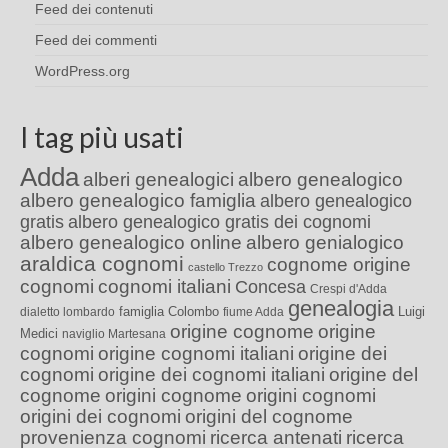
Feed dei contenuti
Feed dei commenti
WordPress.org
I tag più usati
Adda
alberi genealogici
albero genealogico
albero genealogico famiglia
albero genealogico
gratis
albero genealogico gratis dei cognomi
albero genealogico online
albero genialogico
araldica cognomi
cognome origine
castello Trezzo
cognomi
cognomi italiani
Concesa
Crespi d'Adda
genealogia
famiglia Colombo
Luigi
dialetto lombardo
fiume Adda
origine cognome
origine
Medici
naviglio Martesana
cognomi
origine cognomi italiani
origine dei
cognomi
origine dei cognomi italiani
origine del
cognome
origini cognome
origini cognomi
origini dei cognomi
origini del cognome
provenienza cognomi
ricerca antenati
ricerca