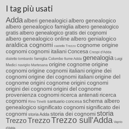
I tag più usati
Adda
alberi genealogici
albero genealogico
albero genealogico famiglia
albero genealogico
gratis
albero genealogico gratis dei cognomi
albero genealogico online
albero genialogico
araldica cognomi
cognome origine
castello Trezzo
cognomi
cognomi italiani
Concesa
Crespi d'Adda
genealogia
famiglia Colombo
Luigi
dialetto lombardo
fiume Adda
origine cognome
origine
Medici
naviglio Martesana
cognomi
origine cognomi italiani
origine dei
cognomi
origine dei cognomi italiani
origine del
cognome
origini cognome
origini cognomi
origini dei cognomi
origini del cognome
provenienza cognomi
ricerca antenati
ricerca
cognomi
schema albero
santuario concesa
Rino Tinelli
genealogico
significato cognomi
significato dei
storia
cognomi
storia dei cognomi
storia Adda
Trezzo sull'Adda
Trezzo
Trezzo
Vaprio
d'Adda