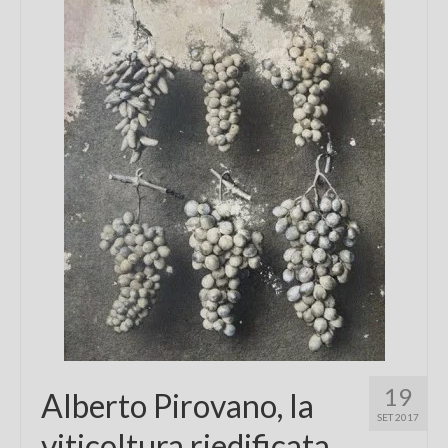
Chi sono
FAQ
Contatti
19
Alberto Pirovano, la
SET 2017
viticoltura riedificata