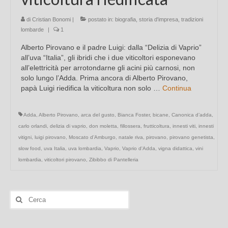
di
Cristian Bonomi
|
postato in:
biografia
,
storia d'impresa
,
tradizioni
lombarde
|
1
Alberto Pirovano e il padre Luigi: dalla “Delizia di Vaprio”
all’uva “Italia”, gli ibridi che i due viticoltori esponevano
all’elettricità per arrotondarne gli acini più carnosi, non
solo lungo l’Adda. Prima ancora di Alberto Pirovano,
papà Luigi riedifica la viticoltura non solo …
Continua
Adda
,
Alberto Pirovano
,
arca del gusto
,
Bianca Foster
,
bicane
,
Canonica d’adda
,
carlo orlandi
,
delizia di vaprio
,
don moletta
,
fillossera
,
frutticoltura
,
innesti viti
,
innesti
vitigni
,
luigi pirovano
,
Moscato d’Amburgo
,
natale riva
,
pirovano
,
pirovano genetista
,
slow food
,
uva Italia
,
uva lombardia
,
Vaprio
,
Vaprio d'Adda
,
vigna didattica
,
vini
lombardia
,
viticoltori pirovano
,
Zibibbo di Pantelleria
Cerca: