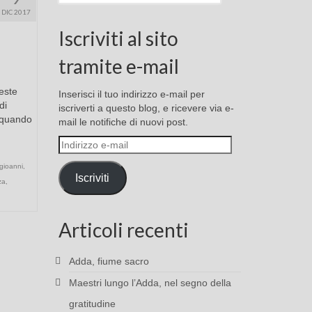
DIC 2017
Iscriviti al sito
tramite e-mail
este
Inserisci il tuo indirizzo e-mail per
di
iscriverti a questo blog, e ricevere via e-
 quando
mail le notifiche di nuovi post.
Indirizzo
e-
gioanni
,
mail
Iscriviti
za
,
Articoli recenti
Adda, fiume sacro
Maestri lungo l’Adda, nel segno della
gratitudine