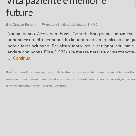
Vita paziente e memorie
future
di
Cristian Bonomi
|
postato in:
biografia
,
letture
|
2
Nonna, nonno, Alessandro Bassi, Gerardo Bongioanni: senza che
pretendessero di insegnarmi, ho imparato da loro qualcosa che qu
parole forse sciupano. Per alcuni motivi noti e per ignoti altri, smisi 
andare con nonna Elisa (1932) alla messa natalizia di mezzanotte
…
Continua
Alessandro Bassi
,
Amore
,
cascina Belvedere
,
cascina san benedetto
,
futuro
,
Gerardo Bon
memorie future
,
messa di mezzanotte
,
monarchico
,
Natale
,
nonna
,
nonno
,
nostalgia
,
pazien
racconto di natale
,
storia
,
Trezzo
,
vecchiaia