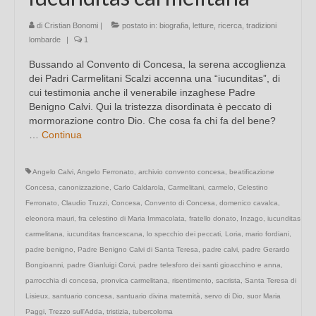
di
Cristian Bonomi
|
postato in:
biografia
,
letture
,
ricerca
,
tradizioni
lombarde
|
1
Bussando al Convento di Concesa, la serena accoglienza
dei Padri Carmelitani Scalzi accenna una “iucunditas”, di
cui testimonia anche il venerabile inzaghese Padre
Benigno Calvi. Qui la tristezza disordinata è peccato di
mormorazione contro Dio. Che cosa fa chi fa del bene?
…
Continua
Angelo Calvi
,
Angelo Ferronato
,
archivio convento concesa
,
beatificazione
Concesa
,
canonizzazione
,
Carlo Caldarola
,
Carmelitani
,
carmelo
,
Celestino
Ferronato
,
Claudio Truzzi
,
Concesa
,
Convento di Concesa
,
domenico cavalca
,
eleonora mauri
,
fra celestino di Maria Immacolata
,
fratello donato
,
Inzago
,
iucunditas
carmelitana
,
iucunditas francescana
,
lo specchio dei peccati
,
Loria
,
mario fordiani
,
padre benigno
,
Padre Benigno Calvi di Santa Teresa
,
padre calvi
,
padre Gerardo
Bongioanni
,
padre Gianluigi Corvi
,
padre telesforo dei santi gioacchino e anna
,
parrocchia di concesa
,
pronvica carmelitana
,
risentimento
,
sacrista
,
Santa Teresa di
Lisieux
,
santuario concesa
,
santuario divina maternità
,
servo di Dio
,
suor Maria
Paggi
,
Trezzo sull'Adda
,
tristizia
,
tubercoloma