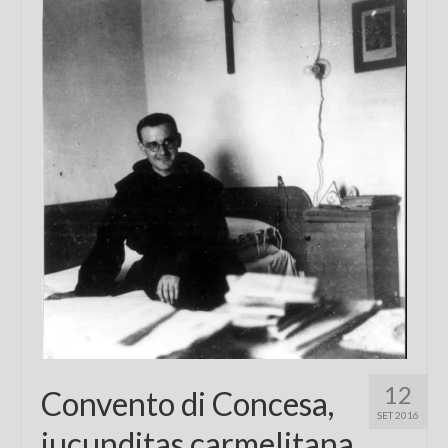
Chi sono
FAQ
Contatti
12
Convento di Concesa,
SET 2016
iucunditas carmelitana