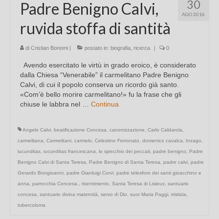
30
Padre Benigno Calvi,
AGO 2016
ruvida stoffa di santità
di
Cristian Bonomi
|
postato in:
biografia
,
ricerca
|
0
Avendo esercitato le virtù in grado eroico, è considerato
dalla Chiesa “Venerabile” il carmelitano Padre Benigno
Calvi, di cui il popolo conserva un ricordo già santo.
«Com’è bello morire carmelitano!» fu la frase che gli
chiuse le labbra nel …
Continua
Angelo Calvi
,
beatificazione Concesa
,
canonizzazione
,
Carlo Caldarola
,
carmelitana
,
Carmelitani
,
carmelo
,
Celestino Ferronato
,
domenico cavalca
,
Inzago
,
iucunditas
,
iucunditas francescana
,
lo specchio dei peccati
,
padre benigno
,
Padre
Benigno Calvi di Santa Teresa
,
Padre Benigno di Santa Teresa
,
padre calvi
,
padre
Gerardo Bongioanni
,
padre Gianluigi Corvi
,
padre telesforo dei santi gioacchino e
anna
,
parrocchia Concesa.
,
risentimento
,
Santa Teresa di Lisieux
,
santuario
concesa
,
santuario divina maternità
,
servo di Dio
,
suor Maria Paggi
,
tristizia
,
tubercoloma