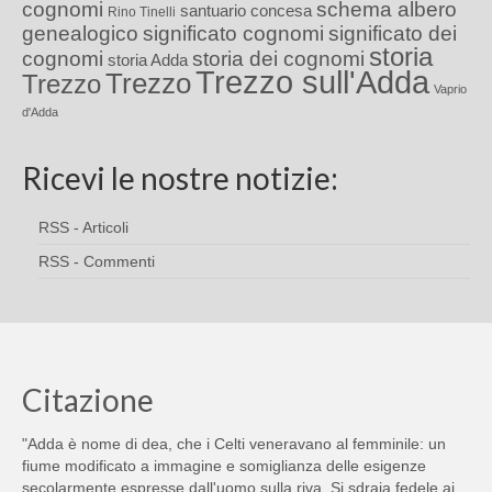
cognomi
schema albero
santuario concesa
Rino Tinelli
genealogico
significato cognomi
significato dei
storia
cognomi
storia dei cognomi
storia Adda
Trezzo sull'Adda
Trezzo
Trezzo
Vaprio
d'Adda
Ricevi le nostre notizie:
RSS - Articoli
RSS - Commenti
Citazione
"Adda è nome di dea, che i Celti veneravano al femminile: un
fiume modificato a immagine e somiglianza delle esigenze
secolarmente espresse dall'uomo sulla riva. Si sdraia fedele ai