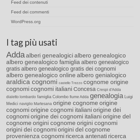
Feed dei contenuti
Feed dei commenti
WordPress.org
I tag più usati
Adda
alberi genealogici
albero genealogico
albero genealogico famiglia
albero genealogico
gratis
albero genealogico gratis dei cognomi
albero genealogico online
albero genialogico
araldica cognomi
cognome origine
castello Trezzo
cognomi
cognomi italiani
Concesa
Crespi d'Adda
genealogia
famiglia Colombo
Luigi
dialetto lombardo
fiume Adda
origine cognome
origine
Medici
naviglio Martesana
cognomi
origine cognomi italiani
origine dei
cognomi
origine dei cognomi italiani
origine del
cognome
origini cognome
origini cognomi
origini dei cognomi
origini del cognome
provenienza cognomi
ricerca antenati
ricerca