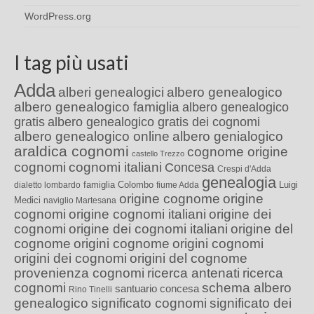
WordPress.org
I tag più usati
Adda
alberi genealogici
albero genealogico
albero genealogico famiglia
albero genealogico
gratis
albero genealogico gratis dei cognomi
albero genealogico online
albero genialogico
araldica cognomi
cognome origine
castello Trezzo
cognomi
cognomi italiani
Concesa
Crespi d'Adda
genealogia
famiglia Colombo
Luigi
dialetto lombardo
fiume Adda
origine cognome
origine
Medici
naviglio Martesana
cognomi
origine cognomi italiani
origine dei
cognomi
origine dei cognomi italiani
origine del
cognome
origini cognome
origini cognomi
origini dei cognomi
origini del cognome
provenienza cognomi
ricerca antenati
ricerca
cognomi
schema albero
santuario concesa
Rino Tinelli
genealogico
significato cognomi
significato dei