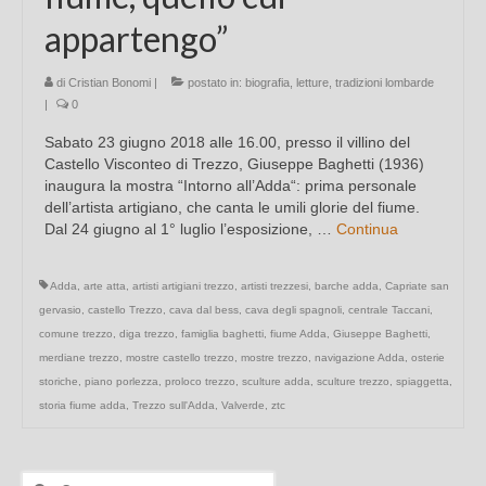
appartengo”
di
Cristian Bonomi
|
postato in:
biografia
,
letture
,
tradizioni lombarde
|
0
Sabato 23 giugno 2018 alle 16.00, presso il villino del
Castello Visconteo di Trezzo, Giuseppe Baghetti (1936)
inaugura la mostra “Intorno all’Adda“: prima personale
dell’artista artigiano, che canta le umili glorie del fiume.
Dal 24 giugno al 1° luglio l’esposizione, …
Continua
Adda
,
arte atta
,
artisti artigiani trezzo
,
artisti trezzesi
,
barche adda
,
Capriate san
gervasio
,
castello Trezzo
,
cava dal bess
,
cava degli spagnoli
,
centrale Taccani
,
comune trezzo
,
diga trezzo
,
famiglia baghetti
,
fiume Adda
,
Giuseppe Baghetti
,
merdiane trezzo
,
mostre castello trezzo
,
mostre trezzo
,
navigazione Adda
,
osterie
storiche
,
piano porlezza
,
proloco trezzo
,
sculture adda
,
sculture trezzo
,
spiaggetta
,
storia fiume adda
,
Trezzo sull'Adda
,
Valverde
,
ztc
Cerca: