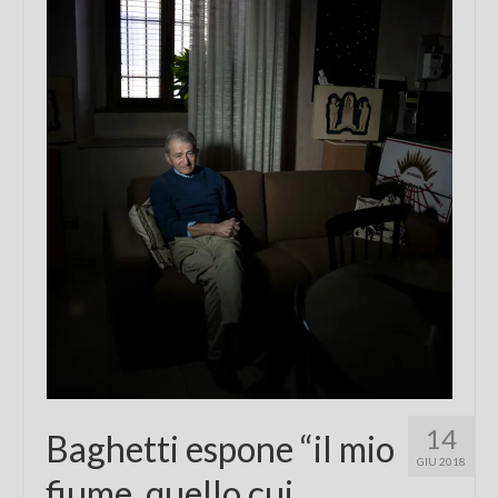
Chi sono
FAQ
Contatti
14
Baghetti espone “il mio
GIU 2018
fiume, quello cui