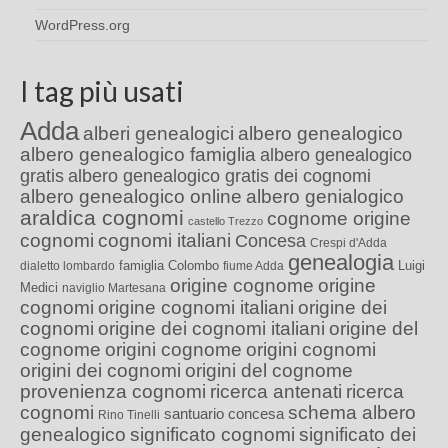
WordPress.org
I tag più usati
Adda
alberi genealogici
albero genealogico
albero genealogico famiglia
albero genealogico
gratis
albero genealogico gratis dei cognomi
albero genealogico online
albero genialogico
araldica cognomi
cognome origine
castello Trezzo
cognomi
cognomi italiani
Concesa
Crespi d'Adda
genealogia
famiglia Colombo
Luigi
dialetto lombardo
fiume Adda
origine cognome
origine
Medici
naviglio Martesana
cognomi
origine cognomi italiani
origine dei
cognomi
origine dei cognomi italiani
origine del
cognome
origini cognome
origini cognomi
origini dei cognomi
origini del cognome
provenienza cognomi
ricerca antenati
ricerca
cognomi
schema albero
santuario concesa
Rino Tinelli
genealogico
significato cognomi
significato dei