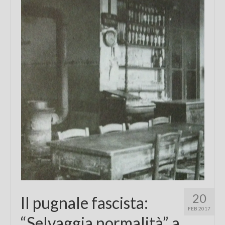
Chi sono
FAQ
Contatti
20
Il pugnale fascista:
FEB 2017
“Selvaggia normalità” a