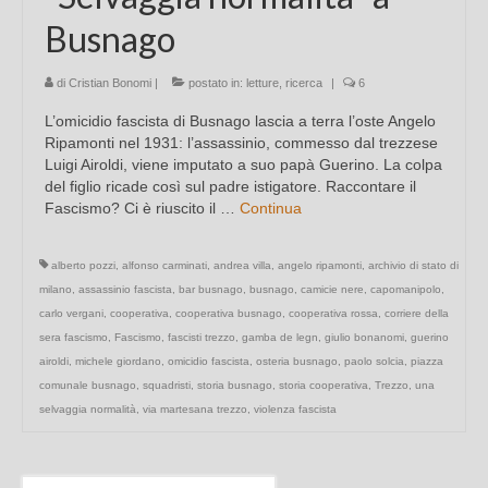
Busnago
di
Cristian Bonomi
|
postato in:
letture
,
ricerca
|
6
L’omicidio fascista di Busnago lascia a terra l’oste Angelo
Ripamonti nel 1931: l’assassinio, commesso dal trezzese
Luigi Airoldi, viene imputato a suo papà Guerino. La colpa
del figlio ricade così sul padre istigatore. Raccontare il
Fascismo? Ci è riuscito il …
Continua
alberto pozzi
,
alfonso carminati
,
andrea villa
,
angelo ripamonti
,
archivio di stato di
milano
,
assassinio fascista
,
bar busnago
,
busnago
,
camicie nere
,
capomanipolo
,
carlo vergani
,
cooperativa
,
cooperativa busnago
,
cooperativa rossa
,
corriere della
sera fascismo
,
Fascismo
,
fascisti trezzo
,
gamba de legn
,
giulio bonanomi
,
guerino
airoldi
,
michele giordano
,
omicidio fascista
,
osteria busnago
,
paolo solcia
,
piazza
comunale busnago
,
squadristi
,
storia busnago
,
storia cooperativa
,
Trezzo
,
una
selvaggia normalità
,
via martesana trezzo
,
violenza fascista
Cerca: