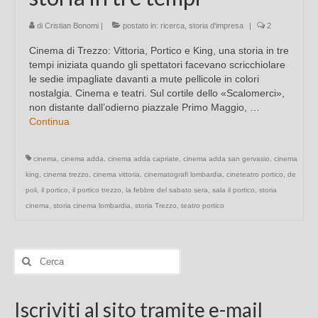
di
Cristian Bonomi
|
postato in:
ricerca
,
storia d'impresa
|
2
Cinema di Trezzo: Vittoria, Portico e King, una storia in tre
tempi iniziata quando gli spettatori facevano scricchiolare
le sedie impagliate davanti a mute pellicole in colori
nostalgia. Cinema e teatri. Sul cortile dello «Scalomerci»,
non distante dall’odierno piazzale Primo Maggio, …
Continua
cinema
,
cinema adda
,
cinema adda capriate
,
cinema adda san gervasio
,
cinema
king
,
cinema trezzo
,
cinema vittoria
,
cinematografi lombardia
,
cineteatro portico
,
de
poli
,
il portico
,
il portico trezzo
,
la febbre del sabato sera
,
sala il portico
,
storia
cinema
,
storia cinema lombardia
,
storia Trezzo
,
teatro portico
Cerca:
Iscriviti al sito tramite e-mail