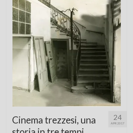
Chi sono
FAQ
Contatti
24
Cinema trezzesi, una
APR 2017
storia in tre tempi