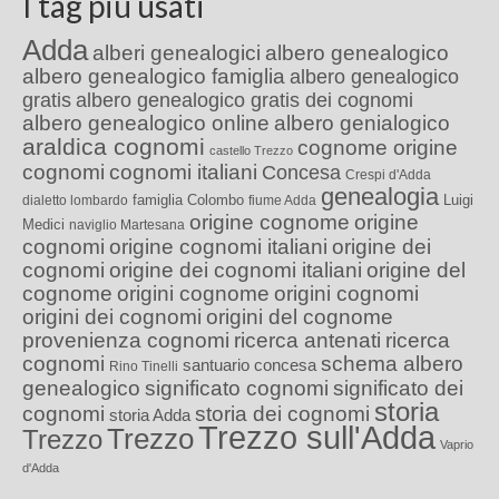
I tag più usati
Adda
alberi genealogici
albero genealogico
albero genealogico famiglia
albero genealogico
gratis
albero genealogico gratis dei cognomi
albero genealogico online
albero genialogico
araldica cognomi
cognome origine
castello Trezzo
cognomi
cognomi italiani
Concesa
Crespi d'Adda
genealogia
famiglia Colombo
Luigi
dialetto lombardo
fiume Adda
origine cognome
origine
Medici
naviglio Martesana
cognomi
origine cognomi italiani
origine dei
cognomi
origine dei cognomi italiani
origine del
cognome
origini cognome
origini cognomi
origini dei cognomi
origini del cognome
provenienza cognomi
ricerca antenati
ricerca
cognomi
schema albero
santuario concesa
Rino Tinelli
genealogico
significato cognomi
significato dei
storia
cognomi
storia dei cognomi
storia Adda
Trezzo sull'Adda
Trezzo
Trezzo
Vaprio
d'Adda