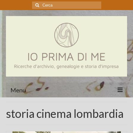
Cerca:
Menu
Home
storia cinema lombardia
Genealogia
Aziende