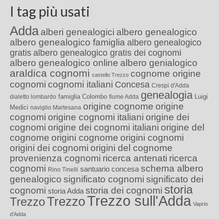
I tag più usati
Adda
alberi genealogici
albero genealogico
albero genealogico famiglia
albero genealogico
gratis
albero genealogico gratis dei cognomi
albero genealogico online
albero genialogico
araldica cognomi
cognome origine
castello Trezzo
cognomi
cognomi italiani
Concesa
Crespi d'Adda
genealogia
famiglia Colombo
Luigi
dialetto lombardo
fiume Adda
origine cognome
origine
Medici
naviglio Martesana
cognomi
origine cognomi italiani
origine dei
cognomi
origine dei cognomi italiani
origine del
cognome
origini cognome
origini cognomi
origini dei cognomi
origini del cognome
provenienza cognomi
ricerca antenati
ricerca
cognomi
schema albero
santuario concesa
Rino Tinelli
genealogico
significato cognomi
significato dei
storia
cognomi
storia dei cognomi
storia Adda
Trezzo sull'Adda
Trezzo
Trezzo
Vaprio
d'Adda