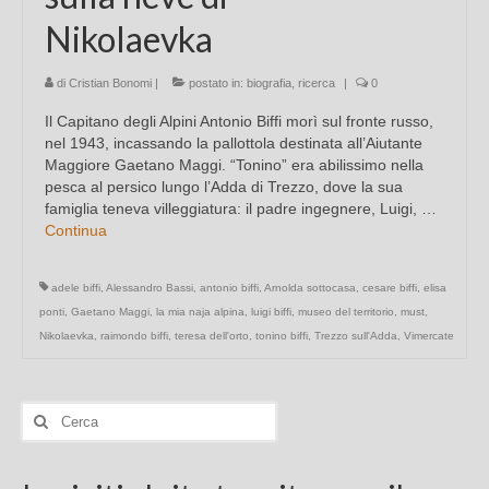
Nikolaevka
di
Cristian Bonomi
|
postato in:
biografia
,
ricerca
|
0
Il Capitano degli Alpini Antonio Biffi morì sul fronte russo,
nel 1943, incassando la pallottola destinata all’Aiutante
Maggiore Gaetano Maggi. “Tonino” era abilissimo nella
pesca al persico lungo l’Adda di Trezzo, dove la sua
famiglia teneva villeggiatura: il padre ingegnere, Luigi, …
Continua
adele biffi
,
Alessandro Bassi
,
antonio biffi
,
Arnolda sottocasa
,
cesare biffi
,
elisa
ponti
,
Gaetano Maggi
,
la mia naja alpina
,
luigi biffi
,
museo del territorio
,
must
,
Nikolaevka
,
raimondo biffi
,
teresa dell'orto
,
tonino biffi
,
Trezzo sull'Adda
,
Vimercate
Cerca: