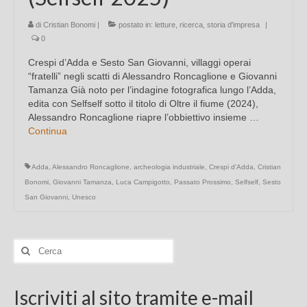
di
Cristian Bonomi
|
postato in:
letture
,
ricerca
,
storia d'impresa
|
0
Crespi d’Adda e Sesto San Giovanni, villaggi operai
“fratelli” negli scatti di Alessandro Roncaglione e Giovanni
Tamanza Già noto per l’indagine fotografica lungo l’Adda,
edita con Selfself sotto il titolo di Oltre il fiume (2024),
Alessandro Roncaglione riapre l’obbiettivo insieme …
Continua
Adda
,
Alessandro Roncaglione
,
archeologia industriale
,
Crespi d'Adda
,
Cristian
Bonomi
,
Giovanni Tamanza
,
Luca Campigotto
,
Passato Prossimo
,
Selfself
,
Sesto
San Giovanni
,
Unesco
Cerca:
Iscriviti al sito tramite e-mail