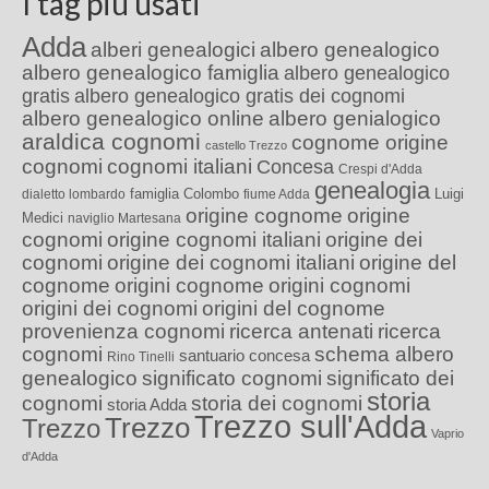
I tag più usati
Adda
alberi genealogici
albero genealogico
albero genealogico famiglia
albero genealogico
gratis
albero genealogico gratis dei cognomi
albero genealogico online
albero genialogico
araldica cognomi
cognome origine
castello Trezzo
cognomi
cognomi italiani
Concesa
Crespi d'Adda
genealogia
famiglia Colombo
Luigi
dialetto lombardo
fiume Adda
origine cognome
origine
Medici
naviglio Martesana
cognomi
origine cognomi italiani
origine dei
cognomi
origine dei cognomi italiani
origine del
cognome
origini cognome
origini cognomi
origini dei cognomi
origini del cognome
provenienza cognomi
ricerca antenati
ricerca
cognomi
schema albero
santuario concesa
Rino Tinelli
genealogico
significato cognomi
significato dei
storia
cognomi
storia dei cognomi
storia Adda
Trezzo sull'Adda
Trezzo
Trezzo
Vaprio
d'Adda