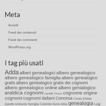
Meta
Accedi
Feed dei contenuti
Feed dei commenti
WordPress.org
I tag più usati
Adda
alberi genealogici
albero genealogico
albero genealogico famiglia
albero genealogico
gratis
albero genealogico gratis dei cognomi
albero genealogico online
albero genialogico
araldica cognomi
cognome origine
castello Trezzo
cognomi
cognomi italiani
Concesa
Crespi d'Adda
genealogia
famiglia Colombo
Luigi
dialetto lombardo
fiume Adda