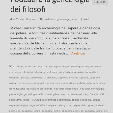
GEN 2018
dei filosofi
di
Cristian Bonomi
|
postato in:
genealogia
,
letture
|
0
Michel Foucault tra archeologia del sapere e genealogia
del potere: le tortuose disobbedienze del pensiero alla
linearità di una scrittura superstiziosa L’archivista
inaccerchiabile Michel Foucault sfilaccia la storia,
prendendola dalle frange; procede per interstizi, si
occupa della polvere rimasta negli …
Continua
Accademia reale delle scienze
,
alberi genealogici
,
albero genealogico
,
albero
genealogico famiglia
,
albero genealogico online
,
albero genialogico
,
araldica
cognomi
,
archivio
,
archivistica
,
Carlo Sini
,
cognome origine
,
cognomi
,
cognomi
italiani
,
considerazioni inattuali
,
derrida
,
enrico redaelli
,
etica della scrittura
,
federico
leoni
,
filosofia teoretica
,
foglio-mondo
,
Foucault archeologia
,
Foucault genealogia
,
genealogia
,
genealogia della morale
,
gilles deleuze
,
Immanuel Kant
,
l'incanto del
dispositivo
,
Michel Foucault
,
monumento documento
,
origine cognome
,
origine
cognomi
,
origine cognomi italiani
,
origine dei cognomi
,
origine dei cognomi italiani
,
origine del cognome
,
origini cognome
,
origini cognomi
,
origini dei cognomi
,
origini del