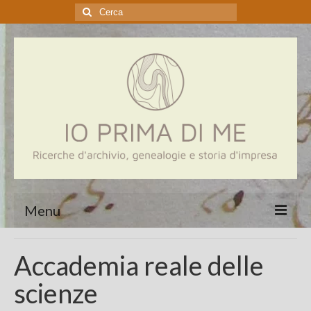
Cerca:
Menu
Home
Accademia reale delle
Genealogia
scienze
Aziende