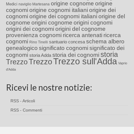
origine cognome
origine
Medici
naviglio Martesana
cognomi
origine cognomi italiani
origine dei
cognomi
origine dei cognomi italiani
origine del
cognome
origini cognome
origini cognomi
origini dei cognomi
origini del cognome
provenienza cognomi
ricerca antenati
ricerca
cognomi
schema albero
santuario concesa
Rino Tinelli
genealogico
significato cognomi
significato dei
storia
cognomi
storia dei cognomi
storia Adda
Trezzo sull'Adda
Trezzo
Trezzo
Vaprio
d'Adda
Ricevi le nostre notizie:
RSS - Articoli
RSS - Commenti