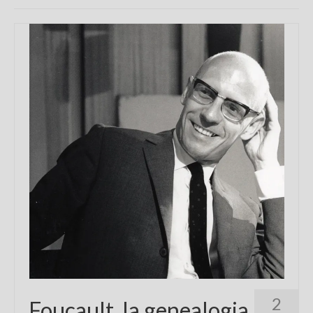
Chi sono
FAQ
Contatti
2
Foucault, la genealogia