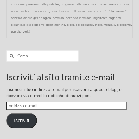
cognome
,
pensiero delle pratiche
,
progressi della metafisica
,
provenienza cognomi
,
ricerca antenati
,
ricerca cognomi
,
Risposta alla domanda: che cos'è l'Illuminismo?
,
schema albero genealogico
,
scrittura
,
seconda inattuale
,
significato cognomi
,
significato dei cognomi
,
storia archivio
,
storia dei cognomi
,
storia montale
,
storicismo
,
transito verità
Cerca:
Iscriviti al sito tramite e-mail
Inserisci il tuo indirizzo e-mail per iscriverti a questo blog, e
ricevere via e-mail le notifiche di nuovi post.
Indirizzo
e-
mail
Iscriviti