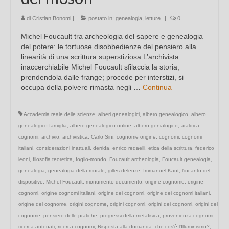
di
Cristian Bonomi
|
postato in:
genealogia
,
letture
|
0
Michel Foucault tra archeologia del sapere e genealogia
del potere: le tortuose disobbedienze del pensiero alla
linearità di una scrittura superstiziosa L’archivista
inaccerchiabile Michel Foucault sfilaccia la storia,
prendendola dalle frange; procede per interstizi, si
occupa della polvere rimasta negli …
Continua
Accademia reale delle scienze
,
alberi genealogici
,
albero genealogico
,
albero
genealogico famiglia
,
albero genealogico online
,
albero genialogico
,
araldica
cognomi
,
archivio
,
archivistica
,
Carlo Sini
,
cognome origine
,
cognomi
,
cognomi
italiani
,
considerazioni inattuali
,
derrida
,
enrico redaelli
,
etica della scrittura
,
federico
leoni
,
filosofia teoretica
,
foglio-mondo
,
Foucault archeologia
,
Foucault genealogia
,
genealogia
,
genealogia della morale
,
gilles deleuze
,
Immanuel Kant
,
l'incanto del
dispositivo
,
Michel Foucault
,
monumento documento
,
origine cognome
,
origine
cognomi
,
origine cognomi italiani
,
origine dei cognomi
,
origine dei cognomi italiani
,
origine del cognome
,
origini cognome
,
origini cognomi
,
origini dei cognomi
,
origini del
cognome
,
pensiero delle pratiche
,
progressi della metafisica
,
provenienza cognomi
,
ricerca antenati
,
ricerca cognomi
,
Risposta alla domanda: che cos'è l'Illuminismo?
,