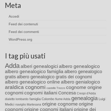
Meta
Accedi
Feed dei contenuti
Feed dei commenti
WordPress.org
I tag più usati
Adda
alberi genealogici
albero genealogico
albero genealogico famiglia
albero genealogico
gratis
albero genealogico gratis dei cognomi
albero genealogico online
albero genialogico
araldica cognomi
cognome origine
castello Trezzo
cognomi
cognomi italiani
Concesa
Crespi d'Adda
genealogia
famiglia Colombo
Luigi
dialetto lombardo
fiume Adda
origine cognome
origine
Medici
naviglio Martesana
cognomi
origine cognomi italiani
origine dei