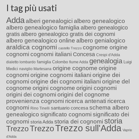
I tag più usati
Adda
alberi genealogici
albero genealogico
albero genealogico famiglia
albero genealogico
gratis
albero genealogico gratis dei cognomi
albero genealogico online
albero genialogico
araldica cognomi
cognome origine
castello Trezzo
cognomi
cognomi italiani
Concesa
Crespi d'Adda
genealogia
famiglia Colombo
Luigi
dialetto lombardo
fiume Adda
origine cognome
origine
Medici
naviglio Martesana
cognomi
origine cognomi italiani
origine dei
cognomi
origine dei cognomi italiani
origine del
cognome
origini cognome
origini cognomi
origini dei cognomi
origini del cognome
provenienza cognomi
ricerca antenati
ricerca
cognomi
schema albero
santuario concesa
Rino Tinelli
genealogico
significato cognomi
significato dei
storia
cognomi
storia dei cognomi
storia Adda
Trezzo sull'Adda
Trezzo
Trezzo
Vaprio
d'Adda