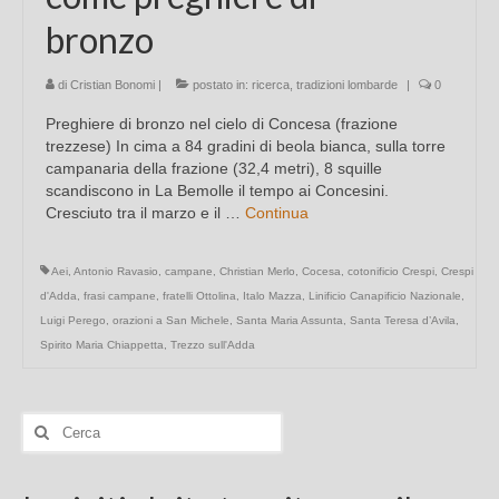
bronzo
di
Cristian Bonomi
|
postato in:
ricerca
,
tradizioni lombarde
|
0
Preghiere di bronzo nel cielo di Concesa (frazione
trezzese) In cima a 84 gradini di beola bianca, sulla torre
campanaria della frazione (32,4 metri), 8 squille
scandiscono in La Bemolle il tempo ai Concesini.
Cresciuto tra il marzo e il …
Continua
Aei
,
Antonio Ravasio
,
campane
,
Christian Merlo
,
Cocesa
,
cotonificio Crespi
,
Crespi
d'Adda
,
frasi campane
,
fratelli Ottolina
,
Italo Mazza
,
Linificio Canapificio Nazionale
,
Luigi Perego
,
orazioni a San Michele
,
Santa Maria Assunta
,
Santa Teresa d’Avila
,
Spirito Maria Chiappetta
,
Trezzo sull'Adda
Cerca: