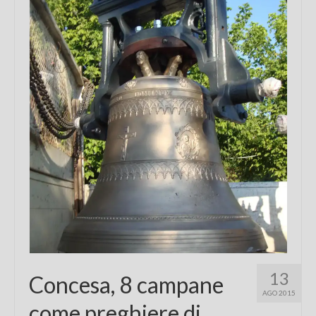
Chi sono
FAQ
Contatti
13
Concesa, 8 campane
AGO 2015
come preghiere di