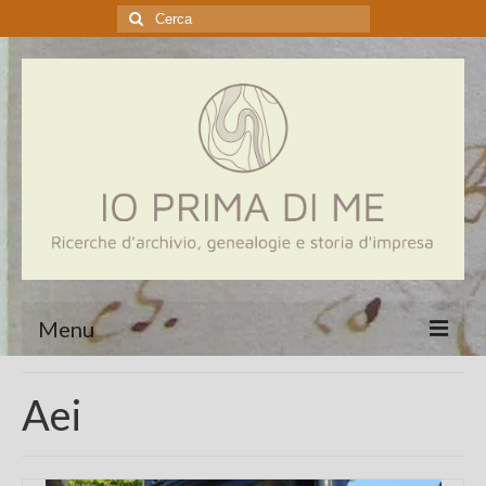
Cerca:
Menu
Home
Aei
Genealogia
Aziende