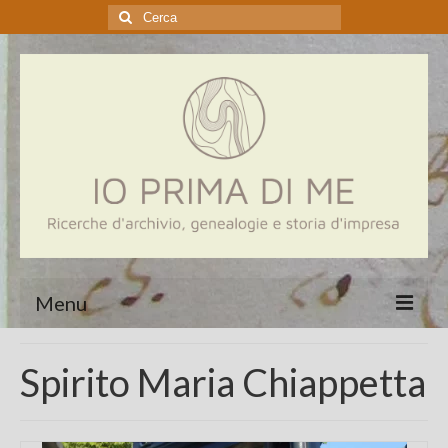
Cerca:
Menu
Home
Spirito Maria Chiappetta
Genealogia
Aziende