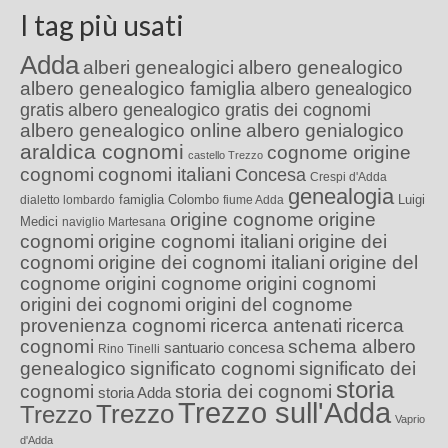
I tag più usati
Adda
alberi genealogici
albero genealogico
albero genealogico famiglia
albero genealogico
gratis
albero genealogico gratis dei cognomi
albero genealogico online
albero genialogico
araldica cognomi
cognome origine
castello Trezzo
cognomi
cognomi italiani
Concesa
Crespi d'Adda
genealogia
famiglia Colombo
Luigi
dialetto lombardo
fiume Adda
origine cognome
origine
Medici
naviglio Martesana
cognomi
origine cognomi italiani
origine dei
cognomi
origine dei cognomi italiani
origine del
cognome
origini cognome
origini cognomi
origini dei cognomi
origini del cognome
provenienza cognomi
ricerca antenati
ricerca
cognomi
schema albero
santuario concesa
Rino Tinelli
genealogico
significato cognomi
significato dei
storia
cognomi
storia dei cognomi
storia Adda
Trezzo sull'Adda
Trezzo
Trezzo
Vaprio
d'Adda