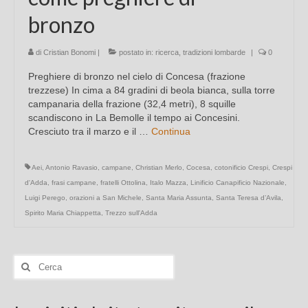
bronzo
di
Cristian Bonomi
|
postato in:
ricerca
,
tradizioni lombarde
|
0
Preghiere di bronzo nel cielo di Concesa (frazione
trezzese) In cima a 84 gradini di beola bianca, sulla torre
campanaria della frazione (32,4 metri), 8 squille
scandiscono in La Bemolle il tempo ai Concesini.
Cresciuto tra il marzo e il …
Continua
Aei
,
Antonio Ravasio
,
campane
,
Christian Merlo
,
Cocesa
,
cotonificio Crespi
,
Crespi
d'Adda
,
frasi campane
,
fratelli Ottolina
,
Italo Mazza
,
Linificio Canapificio Nazionale
,
Luigi Perego
,
orazioni a San Michele
,
Santa Maria Assunta
,
Santa Teresa d’Avila
,
Spirito Maria Chiappetta
,
Trezzo sull'Adda
Cerca: