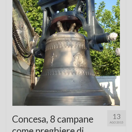
Chi sono
FAQ
Contatti
13
Concesa, 8 campane
AGO 2015
come preghiere di