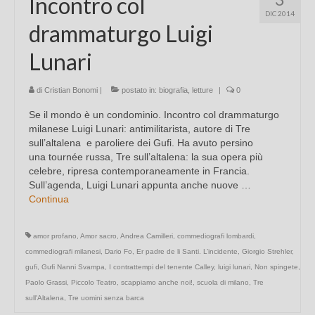
Incontro col
DIC 2014
drammaturgo Luigi
Lunari
di
Cristian Bonomi
|
postato in:
biografia
,
letture
|
0
Se il mondo è un condominio. Incontro col drammaturgo
milanese Luigi Lunari: antimilitarista, autore di Tre
sull’altalena e paroliere dei Gufi. Ha avuto persino
una tournée russa, Tre sull’altalena: la sua opera più
celebre, ripresa contemporaneamente in Francia.
Sull’agenda, Luigi Lunari appunta anche nuove …
Continua
amor profano
,
Amor sacro
,
Andrea Camilleri
,
commediografi lombardi
,
commediografi milanesi
,
Dario Fo
,
Er padre de li Santi. L’incidente
,
Giorgio Strehler
,
gufi
,
Gufi Nanni Svampa
,
I contrattempi del tenente Calley
,
luigi lunari
,
Non spingete
,
Paolo Grassi
,
Piccolo Teatro
,
scappiamo anche noi!
,
scuola di milano
,
Tre
sull'Altalena
,
Tre uomini senza barca