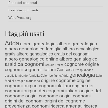
Feed dei contenuti
Feed dei commenti
WordPress.org
I tag più usati
Adda
alberi genealogici
albero genealogico
albero genealogico famiglia
albero genealogico
gratis
albero genealogico gratis dei cognomi
albero genealogico online
albero genialogico
araldica cognomi
cognome origine
castello Trezzo
cognomi
cognomi italiani
Concesa
Crespi d'Adda
genealogia
famiglia Colombo
Luigi
dialetto lombardo
fiume Adda
origine cognome
origine
Medici
naviglio Martesana
cognomi
origine cognomi italiani
origine dei
cognomi
origine dei cognomi italiani
origine del
cognome
origini cognome
origini cognomi
origini dei cognomi
origini del cognome
provenienza cognomi
ricerca antenati
ricerca