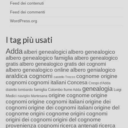
Feed dei contenuti
Feed dei commenti
WordPress.org
I tag più usati
Adda
alberi genealogici
albero genealogico
albero genealogico famiglia
albero genealogico
gratis
albero genealogico gratis dei cognomi
albero genealogico online
albero genialogico
araldica cognomi
cognome origine
castello Trezzo
cognomi
cognomi italiani
Concesa
Crespi d'Adda
genealogia
famiglia Colombo
Luigi
dialetto lombardo
fiume Adda
origine cognome
origine
Medici
naviglio Martesana
cognomi
origine cognomi italiani
origine dei
cognomi
origine dei cognomi italiani
origine del
cognome
origini cognome
origini cognomi
origini dei cognomi
origini del cognome
provenienza cognomi
ricerca antenati
ricerca