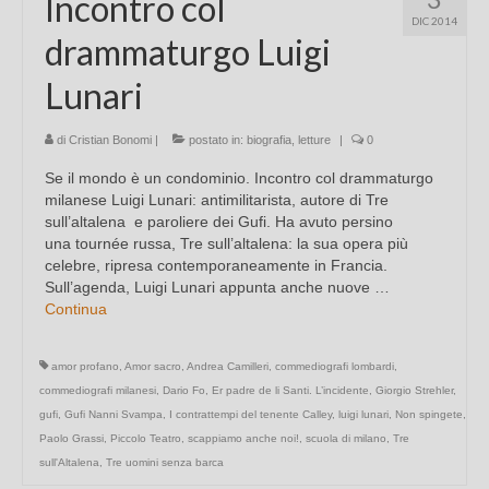
Incontro col
DIC 2014
drammaturgo Luigi
Lunari
di
Cristian Bonomi
|
postato in:
biografia
,
letture
|
0
Se il mondo è un condominio. Incontro col drammaturgo
milanese Luigi Lunari: antimilitarista, autore di Tre
sull’altalena e paroliere dei Gufi. Ha avuto persino
una tournée russa, Tre sull’altalena: la sua opera più
celebre, ripresa contemporaneamente in Francia.
Sull’agenda, Luigi Lunari appunta anche nuove …
Continua
amor profano
,
Amor sacro
,
Andrea Camilleri
,
commediografi lombardi
,
commediografi milanesi
,
Dario Fo
,
Er padre de li Santi. L’incidente
,
Giorgio Strehler
,
gufi
,
Gufi Nanni Svampa
,
I contrattempi del tenente Calley
,
luigi lunari
,
Non spingete
,
Paolo Grassi
,
Piccolo Teatro
,
scappiamo anche noi!
,
scuola di milano
,
Tre
sull'Altalena
,
Tre uomini senza barca