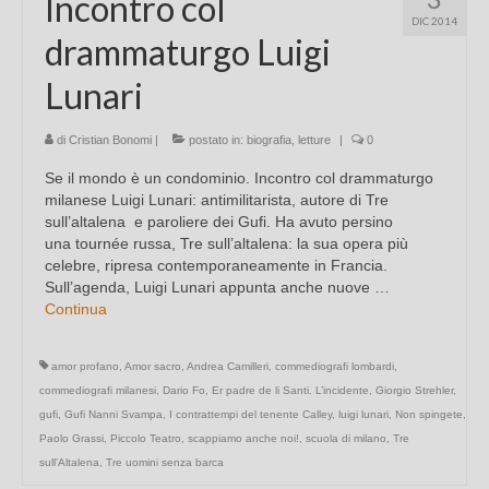
Incontro col
DIC 2014
drammaturgo Luigi
Lunari
di
Cristian Bonomi
|
postato in:
biografia
,
letture
|
0
Se il mondo è un condominio. Incontro col drammaturgo
milanese Luigi Lunari: antimilitarista, autore di Tre
sull’altalena e paroliere dei Gufi. Ha avuto persino
una tournée russa, Tre sull’altalena: la sua opera più
celebre, ripresa contemporaneamente in Francia.
Sull’agenda, Luigi Lunari appunta anche nuove …
Continua
amor profano
,
Amor sacro
,
Andrea Camilleri
,
commediografi lombardi
,
commediografi milanesi
,
Dario Fo
,
Er padre de li Santi. L’incidente
,
Giorgio Strehler
,
gufi
,
Gufi Nanni Svampa
,
I contrattempi del tenente Calley
,
luigi lunari
,
Non spingete
,
Paolo Grassi
,
Piccolo Teatro
,
scappiamo anche noi!
,
scuola di milano
,
Tre
sull'Altalena
,
Tre uomini senza barca