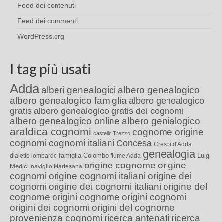
Feed dei contenuti
Feed dei commenti
WordPress.org
I tag più usati
Adda
alberi genealogici
albero genealogico
albero genealogico famiglia
albero genealogico
gratis
albero genealogico gratis dei cognomi
albero genealogico online
albero genialogico
araldica cognomi
cognome origine
castello Trezzo
cognomi
cognomi italiani
Concesa
Crespi d'Adda
genealogia
famiglia Colombo
Luigi
dialetto lombardo
fiume Adda
origine cognome
origine
Medici
naviglio Martesana
cognomi
origine cognomi italiani
origine dei
cognomi
origine dei cognomi italiani
origine del
cognome
origini cognome
origini cognomi
origini dei cognomi
origini del cognome
provenienza cognomi
ricerca antenati
ricerca