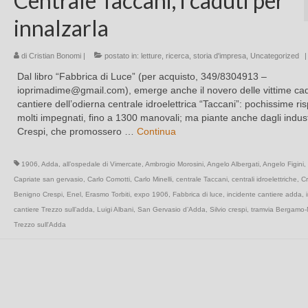
Centrale Taccani, i caduti per
innalzarla
di
Cristian Bonomi
|
postato in:
letture
,
ricerca
,
storia d'impresa
,
Uncategorized
|
Dal libro “Fabbrica di Luce” (per acquisto, 349/8304913 –
ioprimadime@gmail.com), emerge anche il novero delle vittime cad
cantiere dell’odierna centrale idroelettrica “Taccani”: pochissime ris
molti impegnati, fino a 1300 manovali; ma piante anche dagli industr
Crespi, che promossero …
Continua
1906
,
Adda
,
all’ospedale di Vimercate
,
Ambrogio Morosini
,
Angelo Albergati
,
Angelo Figini
,
Capriate san gervasio
,
Carlo Comotti
,
Carlo Minelli
,
centrale Taccani
,
centrali idroelettriche
,
Cr
Benigno Crespi
,
Enel
,
Erasmo Torbiti
,
expo 1906
,
Fabbrica di luce
,
incidente cantiere adda
,
cantiere Trezzo sull’adda
,
Luigi Albani
,
San Gervasio d’Adda
,
Silvio crespi
,
tramvia Bergamo
Trezzo sull'Adda