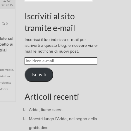
DIC 2015
Iscriviti al sito
0
tramite e-mail
ute sul
Inserisci il tuo indirizzo e-mail per
petto ai
iscriverti a questo blog, e ricevere via e-
iali
mail le notifiche di nuovi post.
Indirizzo
e-
Brembate
,
mail
Iscriviti
istoforo
incidente
-Monza
,
Articoli recenti
Adda, fiume sacro
Maestri lungo l’Adda, nel segno della
gratitudine