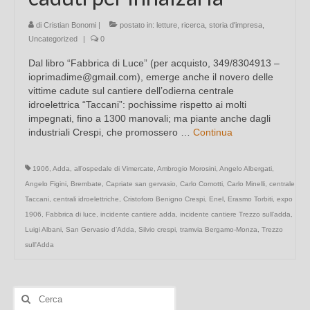
di
Cristian Bonomi
|
postato in:
letture
,
ricerca
,
storia d'impresa
,
Uncategorized
|
0
Dal libro “Fabbrica di Luce” (per acquisto, 349/8304913 –
ioprimadime@gmail.com), emerge anche il novero delle
vittime cadute sul cantiere dell’odierna centrale
idroelettrica “Taccani”: pochissime rispetto ai molti
impegnati, fino a 1300 manovali; ma piante anche dagli
industriali Crespi, che promossero …
Continua
1906
,
Adda
,
all’ospedale di Vimercate
,
Ambrogio Morosini
,
Angelo Albergati
,
Angelo Figini
,
Brembate
,
Capriate san gervasio
,
Carlo Comotti
,
Carlo Minelli
,
centrale
Taccani
,
centrali idroelettriche
,
Cristoforo Benigno Crespi
,
Enel
,
Erasmo Torbiti
,
expo
1906
,
Fabbrica di luce
,
incidente cantiere adda
,
incidente cantiere Trezzo sull’adda
,
Luigi Albani
,
San Gervasio d’Adda
,
Silvio crespi
,
tramvia Bergamo-Monza
,
Trezzo
sull'Adda
Cerca: