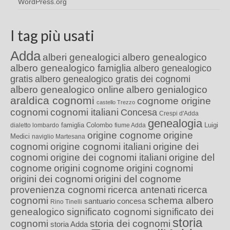
WordPress.org
I tag più usati
Adda
alberi genealogici
albero genealogico
albero genealogico famiglia
albero genealogico
gratis
albero genealogico gratis dei cognomi
albero genealogico online
albero genialogico
araldica cognomi
cognome origine
castello Trezzo
cognomi
cognomi italiani
Concesa
Crespi d'Adda
genealogia
famiglia Colombo
Luigi
dialetto lombardo
fiume Adda
origine cognome
origine
Medici
naviglio Martesana
cognomi
origine cognomi italiani
origine dei
cognomi
origine dei cognomi italiani
origine del
cognome
origini cognome
origini cognomi
origini dei cognomi
origini del cognome
provenienza cognomi
ricerca antenati
ricerca
cognomi
schema albero
santuario concesa
Rino Tinelli
genealogico
significato cognomi
significato dei
storia
cognomi
storia dei cognomi
storia Adda