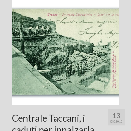
Chi sono
FAQ
Contatti
13
Centrale Taccani, i
DIC 2015
caduti per innalzarla