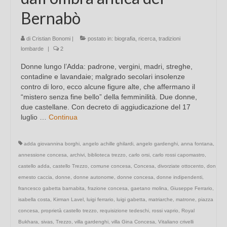
Bernabò
di
Cristian Bonomi
|
postato in:
biografia
,
ricerca
,
tradizioni
lombarde
|
2
Donne lungo l’Adda: padrone, vergini, madri, streghe,
contadine e lavandaie; malgrado secolari insolenze
contro di loro, ecco alcune figure alte, che affermano il
“mistero senza fine bello” della femminilità. Due donne,
due castellane. Con decreto di aggiudicazione del 17
luglio …
Continua
adda giovannina borghi
,
angelo achille ghilardi
,
angelo gardenghi
,
anna fontana
,
annessione concesa
,
archivi
,
biblioteca trezzo
,
carlo orsi
,
carlo rossi capomastro
,
castello adda
,
castello Trezzo
,
comune concesa
,
Concesa
,
divorziate ottocento
,
don
ernesto caccia
,
donne
,
donne autonome
,
donne concesa
,
donne indipendenti
,
francesco gabetta barnabita
,
frazione concesa
,
gaetano molina
,
Giuseppe Ferrario
,
isabella costa
,
Kirman Lavel
,
luigi ferrario
,
luigi gabetta
,
matriarche
,
matrone
,
piazza
concesa
,
proprietà castello trezzo
,
requisizione tedeschi
,
rossi vaprio
,
Royal
Bukhara
,
sivas
,
Trezzo
,
villa gardenghi
,
villa Gina Concesa
,
Vitaliano crivelli