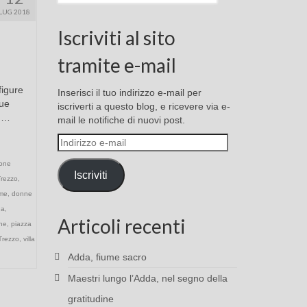
LUG 2018
Iscriviti al sito
tramite e-mail
figure
Inserisci il tuo indirizzo e-mail per
Due
iscriverti a questo blog, e ricevere via e-
o …
mail le notifiche di nuovi post.
Indirizzo
e-
one
mail
Iscriviti
Trezzo
,
me
,
donne
na
,
Articoli recenti
ne
,
piazza
Trezzo
,
villa
Adda, fiume sacro
Maestri lungo l’Adda, nel segno della
gratitudine