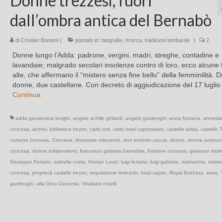
Donne trezzesi, fuori
dall’ombra antica del Bernabò
di
Cristian Bonomi
|
postato in:
biografia
,
ricerca
,
tradizioni lombarde
|
2
Donne lungo l’Adda: padrone, vergini, madri, streghe, contadine e
lavandaie; malgrado secolari insolenze contro di loro, ecco alcune 
alte, che affermano il “mistero senza fine bello” della femminilità. 
donne, due castellane. Con decreto di aggiudicazione del 17 lugli
Continua
adda giovannina borghi
,
angelo achille ghilardi
,
angelo gardenghi
,
anna fontana
,
annessi
concesa
,
archivi
,
biblioteca trezzo
,
carlo orsi
,
carlo rossi capomastro
,
castello adda
,
castello 
comune concesa
,
Concesa
,
divorziate ottocento
,
don ernesto caccia
,
donne
,
donne autono
concesa
,
donne indipendenti
,
francesco gabetta barnabita
,
frazione concesa
,
gaetano moli
Giuseppe Ferrario
,
isabella costa
,
Kirman Lavel
,
luigi ferrario
,
luigi gabetta
,
matriarche
,
matro
concesa
,
proprietà castello trezzo
,
requisizione tedeschi
,
rossi vaprio
,
Royal Bukhara
,
sivas
,
gardenghi
,
villa Gina Concesa
,
Vitaliano crivelli