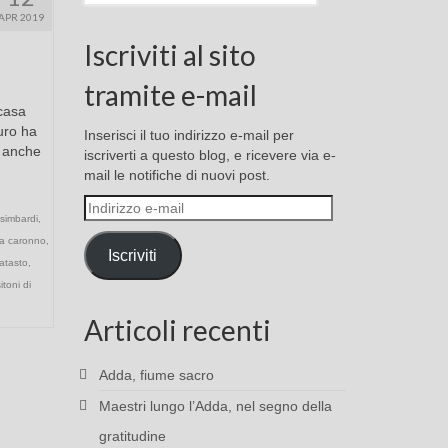
APR 2019
Iscriviti al sito
tramite e-mail
 casa
auro ha
Inserisci il tuo indirizzo e-mail per
a anche
iscriverti a questo blog, e ricevere via e-
mail le notifiche di nuovi post.
Indirizzo
isimbardi
,
e-
ia caronno
,
mail
Iscriviti
atasto
,
itoni di
Articoli recenti
Adda, fiume sacro
Maestri lungo l’Adda, nel segno della
gratitudine