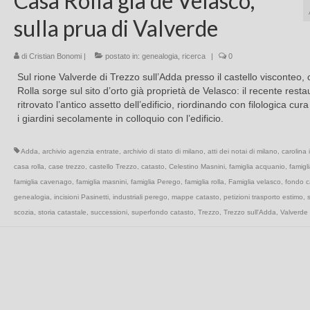
Casa Rolla già de Velasco,
sulla prua di Valverde
di
Cristian Bonomi
|
postato in:
genealogia
,
ricerca
|
0
Sul rione Valverde di Trezzo sull’Adda presso il castello visconteo,
Rolla sorge sul sito d’orto già proprietà de Velasco: il recente rest
ritrovato l’antico assetto dell’edificio, riordinando con filologica cur
i giardini secolamente in colloquio con l’edificio.
Adda
,
archivio agenzia entrate
,
archivio di stato di milano
,
atti dei notai di milano
,
carolina 
casa rolla
,
case trezzo
,
castello Trezzo
,
catasto
,
Celestino Masnini
,
famiglia acquanio
,
famigl
famiglia cavenago
,
famiglia masnini
,
famiglia Perego
,
famiglia rolla
,
Famiglia velasco
,
fondo c
genealogia
,
incisioni Pasinetti
,
industriali perego
,
mappe catasto
,
petizioni trasporto estimo
,
s
scozia
,
storia catastale
,
successioni
,
superfondo catasto
,
Trezzo
,
Trezzo sull'Adda
,
Valverde