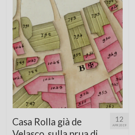
Chi sono
FAQ
Contatti
12
Casa Rolla già de
APR 2019
Velasco, sulla prua di