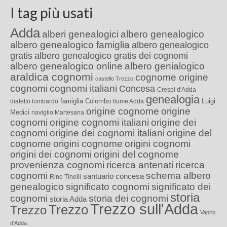
I tag più usati
Adda
alberi genealogici
albero genealogico
albero genealogico famiglia
albero genealogico
gratis
albero genealogico gratis dei cognomi
albero genealogico online
albero genialogico
araldica cognomi
cognome origine
castello Trezzo
cognomi
cognomi italiani
Concesa
Crespi d'Adda
genealogia
famiglia Colombo
Luigi
dialetto lombardo
fiume Adda
origine cognome
origine
Medici
naviglio Martesana
cognomi
origine cognomi italiani
origine dei
cognomi
origine dei cognomi italiani
origine del
cognome
origini cognome
origini cognomi
origini dei cognomi
origini del cognome
provenienza cognomi
ricerca antenati
ricerca
cognomi
schema albero
santuario concesa
Rino Tinelli
genealogico
significato cognomi
significato dei
storia
cognomi
storia dei cognomi
storia Adda
Trezzo sull'Adda
Trezzo
Trezzo
Vaprio
d'Adda