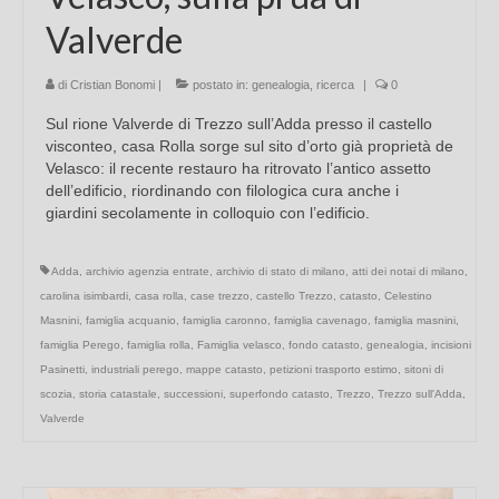
Valverde
di
Cristian Bonomi
|
postato in:
genealogia
,
ricerca
|
0
Sul rione Valverde di Trezzo sull’Adda presso il castello
visconteo, casa Rolla sorge sul sito d’orto già proprietà de
Velasco: il recente restauro ha ritrovato l’antico assetto
dell’edificio, riordinando con filologica cura anche i
giardini secolamente in colloquio con l’edificio.
Adda
,
archivio agenzia entrate
,
archivio di stato di milano
,
atti dei notai di milano
,
carolina isimbardi
,
casa rolla
,
case trezzo
,
castello Trezzo
,
catasto
,
Celestino
Masnini
,
famiglia acquanio
,
famiglia caronno
,
famiglia cavenago
,
famiglia masnini
,
famiglia Perego
,
famiglia rolla
,
Famiglia velasco
,
fondo catasto
,
genealogia
,
incisioni
Pasinetti
,
industriali perego
,
mappe catasto
,
petizioni trasporto estimo
,
sitoni di
scozia
,
storia catastale
,
successioni
,
superfondo catasto
,
Trezzo
,
Trezzo sull'Adda
,
Valverde