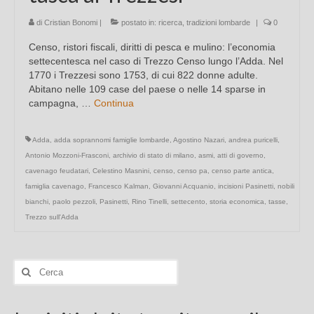
di
Cristian Bonomi
|
postato in:
ricerca
,
tradizioni lombarde
|
0
Censo, ristori fiscali, diritti di pesca e mulino: l’economia
settecentesca nel caso di Trezzo Censo lungo l’Adda. Nel
1770 i Trezzesi sono 1753, di cui 822 donne adulte.
Abitano nelle 109 case del paese o nelle 14 sparse in
campagna, …
Continua
Adda
,
adda soprannomi famiglie lombarde
,
Agostino Nazari
,
andrea puricelli
,
Antonio Mozzoni-Frasconi
,
archivio di stato di milano
,
asmi
,
atti di governo
,
cavenago feudatari
,
Celestino Masnini
,
censo
,
censo pa
,
censo parte antica
,
famiglia cavenago
,
Francesco Kalman
,
Giovanni Acquanio
,
incisioni Pasinetti
,
nobili
bianchi
,
paolo pezzoli
,
Pasinetti
,
Rino Tinelli
,
settecento
,
storia economica
,
tasse
,
Trezzo sull'Adda
Cerca: