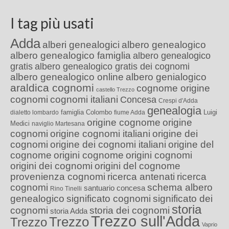
I tag più usati
Adda
alberi genealogici
albero genealogico
albero genealogico famiglia
albero genealogico
gratis
albero genealogico gratis dei cognomi
albero genealogico online
albero genialogico
araldica cognomi
cognome origine
castello Trezzo
cognomi
cognomi italiani
Concesa
Crespi d'Adda
genealogia
famiglia Colombo
Luigi
dialetto lombardo
fiume Adda
origine cognome
origine
Medici
naviglio Martesana
cognomi
origine cognomi italiani
origine dei
cognomi
origine dei cognomi italiani
origine del
cognome
origini cognome
origini cognomi
origini dei cognomi
origini del cognome
provenienza cognomi
ricerca antenati
ricerca
cognomi
schema albero
santuario concesa
Rino Tinelli
genealogico
significato cognomi
significato dei
storia
cognomi
storia dei cognomi
storia Adda
Trezzo sull'Adda
Trezzo
Trezzo
Vaprio