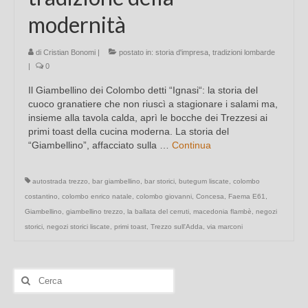
modernità
di
Cristian Bonomi
|
postato in:
storia d'impresa
,
tradizioni lombarde
|
0
Il Giambellino dei Colombo detti “Ignasi“: la storia del
cuoco granatiere che non riuscì a stagionare i salami ma,
insieme alla tavola calda, aprì le bocche dei Trezzesi ai
primi toast della cucina moderna. La storia del
“Giambellino”, affacciato sulla …
Continua
autostrada trezzo
,
bar giambellino
,
bar storici
,
butegum liscate
,
colombo
costantino
,
colombo enrico natale
,
colombo giovanni
,
Concesa
,
Faema E61
,
Giambellino
,
giambellino trezzo
,
la ballata del cerruti
,
macedonia flambè
,
negozi
storici
,
negozi storici liscate
,
primi toast
,
Trezzo sull'Adda
,
via marconi
Cerca: