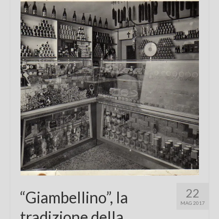
Chi sono
FAQ
Contatti
22
“Giambellino”, la
MAG 2017
tradizione della