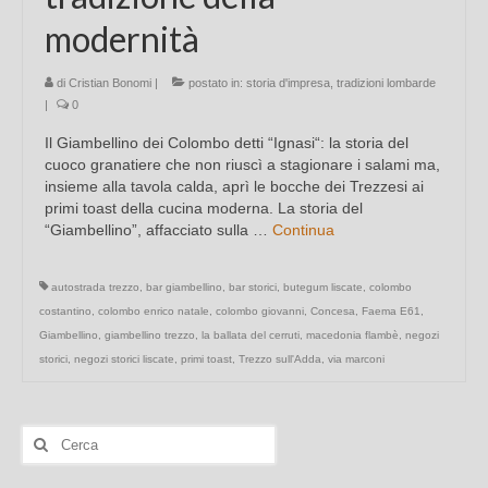
modernità
di
Cristian Bonomi
|
postato in:
storia d'impresa
,
tradizioni lombarde
|
0
Il Giambellino dei Colombo detti “Ignasi“: la storia del
cuoco granatiere che non riuscì a stagionare i salami ma,
insieme alla tavola calda, aprì le bocche dei Trezzesi ai
primi toast della cucina moderna. La storia del
“Giambellino”, affacciato sulla …
Continua
autostrada trezzo
,
bar giambellino
,
bar storici
,
butegum liscate
,
colombo
costantino
,
colombo enrico natale
,
colombo giovanni
,
Concesa
,
Faema E61
,
Giambellino
,
giambellino trezzo
,
la ballata del cerruti
,
macedonia flambè
,
negozi
storici
,
negozi storici liscate
,
primi toast
,
Trezzo sull'Adda
,
via marconi
Cerca: