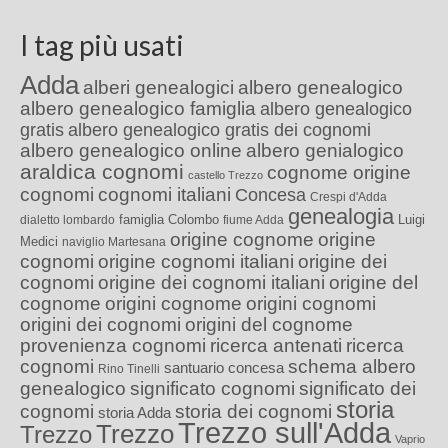
I tag più usati
Adda
alberi genealogici
albero genealogico
albero genealogico famiglia
albero genealogico
gratis
albero genealogico gratis dei cognomi
albero genealogico online
albero genialogico
araldica cognomi
cognome origine
castello Trezzo
cognomi
cognomi italiani
Concesa
Crespi d'Adda
genealogia
famiglia Colombo
Luigi
dialetto lombardo
fiume Adda
origine cognome
origine
Medici
naviglio Martesana
cognomi
origine cognomi italiani
origine dei
cognomi
origine dei cognomi italiani
origine del
cognome
origini cognome
origini cognomi
origini dei cognomi
origini del cognome
provenienza cognomi
ricerca antenati
ricerca
cognomi
schema albero
santuario concesa
Rino Tinelli
genealogico
significato cognomi
significato dei
storia
cognomi
storia dei cognomi
storia Adda
Trezzo sull'Adda
Trezzo
Trezzo
Vaprio