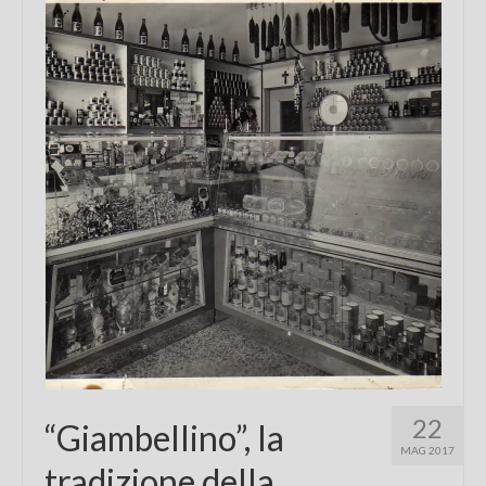
Chi sono
FAQ
Contatti
22
“Giambellino”, la
MAG 2017
tradizione della