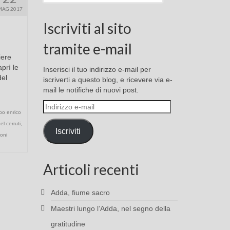
MAG 2017
Iscriviti al sito
tramite e-mail
iere
prì le
Inserisci il tuo indirizzo e-mail per
del
iscriverti a questo blog, e ricevere via e-
mail le notifiche di nuovi post.
Indirizzo
bo enrico
e-
el cerruti
,
mail
Iscriviti
oni
Articoli recenti
Adda, fiume sacro
Maestri lungo l’Adda, nel segno della
gratitudine