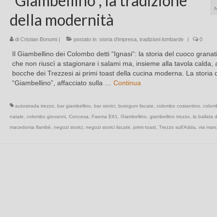
“Giambellino”, la tradizione
della modernità
di
Cristian Bonomi
|
postato in:
storia d'impresa
,
tradizioni lombarde
|
0
Il Giambellino dei Colombo detti “Ignasi“: la storia del cuoco granat
che non riuscì a stagionare i salami ma, insieme alla tavola calda, a
bocche dei Trezzesi ai primi toast della cucina moderna. La storia 
“Giambellino”, affacciato sulla …
Continua
autostrada trezzo
,
bar giambellino
,
bar storici
,
butegum liscate
,
colombo costantino
,
colom
natale
,
colombo giovanni
,
Concesa
,
Faema E61
,
Giambellino
,
giambellino trezzo
,
la ballata d
macedonia flambè
,
negozi storici
,
negozi storici liscate
,
primi toast
,
Trezzo sull'Adda
,
via marc