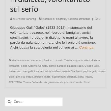
sul serio
di
Cristian Bonomi
|
postato in:
biografia
,
tradizioni lombarde
|
1
Giuseppe Galli “Galèt” (1933-2012), instancabile del
volontariato trezzese, nel ricordo di famigliari, amici,
concittadini: i proverbi in dialetto, le mani al lavoro, la
parola da galantuomo ma anche le ironie più sornione.
A chi lodava la sua celerità nel correre ai …
Continua
alfredo cortiana
,
aurora sci
,
Balducci
,
castello Trezzo
,
coppa scarioni
,
dialetto
lombardo
,
galèt
,
Giacinto Comotti
,
giorgio bareggi
,
giuseppe galli
,
Gruppo Galli
,
Italwanson
,
ivan galli
,
luca ratti
,
mina bonfanti
,
osteria Due Merli
,
pepino galli
,
povero
piero
,
pro loco trezzo
,
proloco trezzo
,
Soprannomi dialettali
,
storia Trezzo
,
TELETTRA
,
Trezzo
,
Valverde
,
via guarnerio
,
via pozzone
,
vicolo chiuso
Cerca: