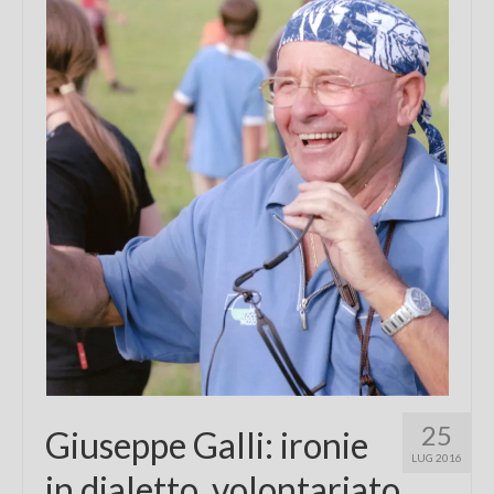
Chi sono
FAQ
Contatti
25
Giuseppe Galli: ironie
LUG 2016
in dialetto, volontariato