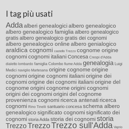
I tag più usati
Adda
alberi genealogici
albero genealogico
albero genealogico famiglia
albero genealogico
gratis
albero genealogico gratis dei cognomi
albero genealogico online
albero genialogico
araldica cognomi
cognome origine
castello Trezzo
cognomi
cognomi italiani
Concesa
Crespi d'Adda
genealogia
famiglia Colombo
Luigi
dialetto lombardo
fiume Adda
origine cognome
origine
Medici
naviglio Martesana
cognomi
origine cognomi italiani
origine dei
cognomi
origine dei cognomi italiani
origine del
cognome
origini cognome
origini cognomi
origini dei cognomi
origini del cognome
provenienza cognomi
ricerca antenati
ricerca
cognomi
schema albero
santuario concesa
Rino Tinelli
genealogico
significato cognomi
significato dei
storia
cognomi
storia dei cognomi
storia Adda
Trezzo sull'Adda
Trezzo
Trezzo
Vaprio