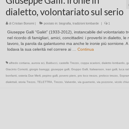
Giuseppe Galli: ironie in
dialetto, volontariato sul serio
di
Cristian Bonomi
|
postato in:
biografia
,
tradizioni lombarde
|
1
Giuseppe Galli “Galèt” (1933-2012), instancabile del volontariato t
nel ricordo di famigliari, amici, concittadini: i proverbi in dialetto, le
lavoro, la parola da galantuomo ma anche le ironie più sornione. A 
lodava la sua celerità nel correre ai …
Continua
alfredo cortiana
,
aurora sci
,
Balducci
,
castello Trezzo
,
coppa scarioni
,
dialetto lombardo
,
ga
Giacinto Comotti
,
giorgio bareggi
,
giuseppe galli
,
Gruppo Galli
,
Italwanson
,
ivan galli
,
luca ratt
bonfanti
,
osteria Due Merli
,
pepino galli
,
povero piero
,
pro loco trezzo
,
proloco trezzo
,
Sopra
dialettali
,
storia Trezzo
,
TELETTRA
,
Trezzo
,
Valverde
,
via guarnerio
,
via pozzone
,
vicolo chiu