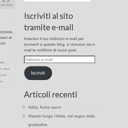
LUG 2016
Iscriviti al sito
tramite e-mail
rezzese,
 mani al
Inserisci il tuo indirizzo e-mail per
chi
iscriverti a questo blog, e ricevere via e-
mail le notifiche di nuovi post.
Indirizzo
lèt
,
e-
i
,
mina
mail
Iscriviti
nnomi
so
Articoli recenti
Adda, fiume sacro
Maestri lungo l’Adda, nel segno della
gratitudine