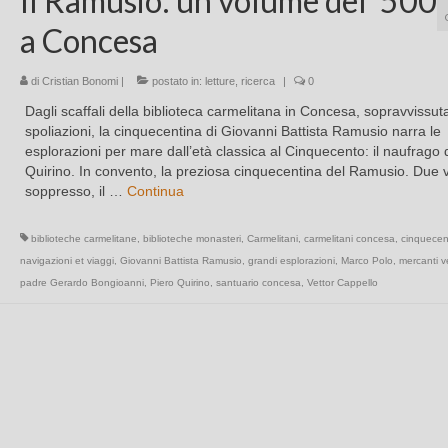
Il Ramusio: un volume del ‘500
a Concesa
di
Cristian Bonomi
|
postato in:
letture
,
ricerca
|
0
Dagli scaffali della biblioteca carmelitana in Concesa, sopravvissuta
spoliazioni, la cinquecentina di Giovanni Battista Ramusio narra le
esplorazioni per mare dall’età classica al Cinquecento: il naufrago 
Quirino. In convento, la preziosa cinquecentina del Ramusio. Due v
soppresso, il …
Continua
biblioteche carmelitane
,
biblioteche monasteri
,
Carmelitani
,
carmelitani concesa
,
cinquecen
navigazioni et viaggi
,
Giovanni Battista Ramusio
,
grandi esplorazioni
,
Marco Polo
,
mercanti v
padre Gerardo Bongioanni
,
Piero Quirino
,
santuario concesa
,
Vettor Cappello