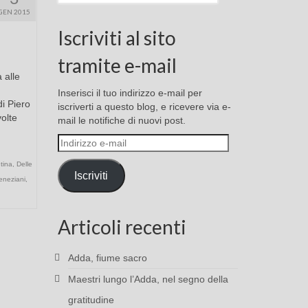
GEN 2015
Iscriviti al sito
tramite e-mail
 alle
Inserisci il tuo indirizzo e-mail per
di Piero
iscriverti a questo blog, e ricevere via e-
olte
mail le notifiche di nuovi post.
Indirizzo
e-
tina
,
Delle
mail
Iscriviti
eneziani
,
Articoli recenti
Adda, fiume sacro
Maestri lungo l’Adda, nel segno della
gratitudine