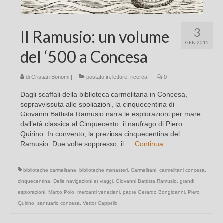
3
Il Ramusio: un volume
GEN 2015
del ‘500 a Concesa
di
Cristian Bonomi
|
postato in:
letture
,
ricerca
|
0
Dagli scaffali della biblioteca carmelitana in Concesa,
sopravvissuta alle spoliazioni, la cinquecentina di
Giovanni Battista Ramusio narra le esplorazioni per mare
dall’età classica al Cinquecento: il naufrago di Piero
Quirino. In convento, la preziosa cinquecentina del
Ramusio. Due volte soppresso, il …
Continua
biblioteche carmelitane
,
biblioteche monasteri
,
Carmelitani
,
carmelitani concesa
,
cinquecentina
,
Delle navigazioni et viaggi
,
Giovanni Battista Ramusio
,
grandi
esplorazioni
,
Marco Polo
,
mercanti veneziani
,
padre Gerardo Bongioanni
,
Piero
Quirino
,
santuario concesa
,
Vettor Cappello