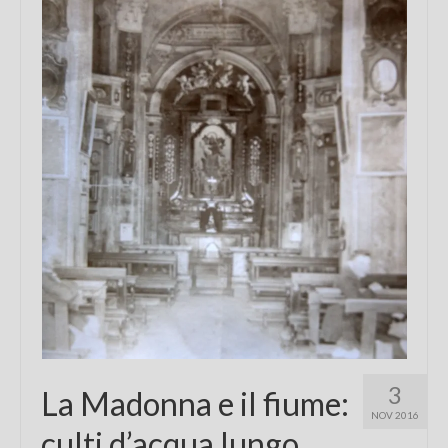
Chi sono
FAQ
Contatti
3
La Madonna e il fiume:
NOV 2016
culti d’acqua lungo