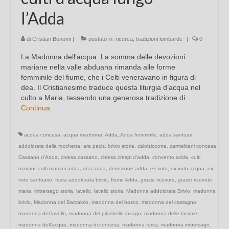
l’Adda
di
Cristian Bonomi
|
postato in:
ricerca
,
tradizioni lombarde
|
0
La Madonna dell’acqua. La somma delle devozioni
mariane nella valle abduana rimanda alle forme
femminile del fiume, che i Celti veneravano in figura di
dea. Il Cristianesimo traduce questa liturgia d’acqua nel
culto a Maria, tessendo una generosa tradizione di …
Continua
acqua concesa
,
acqua madonna
,
Adda
,
Adda femminile
,
adda santuari
,
addolorata della rocchetta
,
ara pacis
,
brivio storia
,
calolziocorte
,
carmelitani concesa
,
Cassano d'Adda
,
chiesa cassano
,
chiesa crespi d’adda
,
convento adda
,
culti
mariani
,
culti mariani adda
,
dea adda
,
devozione adda
,
ex voto
,
ex voto acqua
,
ex
voto santuario
,
festa addolorata brivio
,
fiume Adda
,
grazie ricevute
,
grazie ricevute
maria
,
imbersago storia
,
lavello
,
lavello storia
,
Madonna addolorata Brivio
,
madonna
brivio
,
Madonna del Barcaiolo
,
madonna del bosco
,
madonna del castagno
,
madonna del lavello
,
madonna del pilastrello inzago
,
madonna delle lacrime
,
madonna dell’acqua
,
madonna di concesa
,
madonna ferita
,
madonna imbersago
,