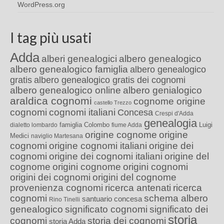
WordPress.org
I tag più usati
Adda
alberi genealogici
albero genealogico
albero genealogico famiglia
albero genealogico
gratis
albero genealogico gratis dei cognomi
albero genealogico online
albero genialogico
araldica cognomi
cognome origine
castello Trezzo
cognomi
cognomi italiani
Concesa
Crespi d'Adda
genealogia
famiglia Colombo
Luigi
dialetto lombardo
fiume Adda
origine cognome
origine
Medici
naviglio Martesana
cognomi
origine cognomi italiani
origine dei
cognomi
origine dei cognomi italiani
origine del
cognome
origini cognome
origini cognomi
origini dei cognomi
origini del cognome
provenienza cognomi
ricerca antenati
ricerca
cognomi
schema albero
santuario concesa
Rino Tinelli
genealogico
significato cognomi
significato dei
storia
cognomi
storia dei cognomi
storia Adda