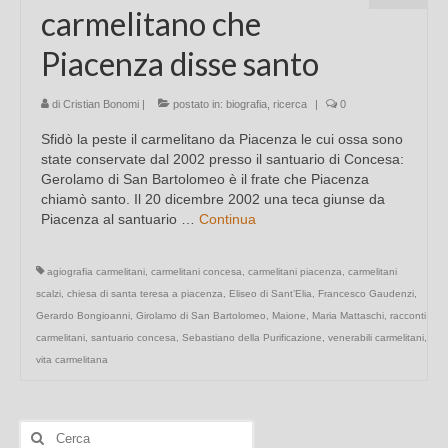
carmelitano che
Piacenza disse santo
di
Cristian Bonomi
|
postato in:
biografia
,
ricerca
|
0
Sfidò la peste il carmelitano da Piacenza le cui ossa sono
state conservate dal 2002 presso il santuario di Concesa:
Gerolamo di San Bartolomeo è il frate che Piacenza
chiamò santo. Il 20 dicembre 2002 una teca giunse da
Piacenza al santuario …
Continua
agiografia carmelitani
,
carmelitani concesa
,
carmelitani piacenza
,
carmelitani
scalzi
,
chiesa di santa teresa a piacenza
,
Eliseo di Sant’Elia
,
Francesco Gaudenzi
,
Gerardo Bongioanni
,
Girolamo di San Bartolomeo
,
Maione
,
Maria Mattaschi
,
racconti
carmelitani
,
santuario concesa
,
Sebastiano della Purificazione
,
venerabili carmelitani
,
vita carmelitana
Cerca: