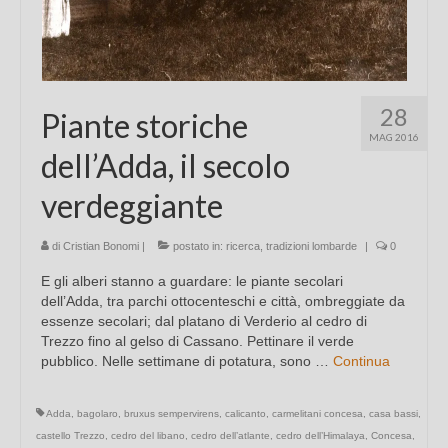
28
Piante storiche
MAG 2016
dell’Adda, il secolo
verdeggiante
di
Cristian Bonomi
|
postato in:
ricerca
,
tradizioni lombarde
|
0
E gli alberi stanno a guardare: le piante secolari
dell’Adda, tra parchi ottocenteschi e città, ombreggiate da
essenze secolari; dal platano di Verderio al cedro di
Trezzo fino al gelso di Cassano. Pettinare il verde
pubblico. Nelle settimane di potatura, sono …
Continua
Adda
,
bagolaro
,
bruxus sempervirens
,
calicanto
,
carmelitani concesa
,
casa bassi
,
castello Trezzo
,
cedro del libano
,
cedro dell’atlante
,
cedro dell’Himalaya
,
Concesa
,