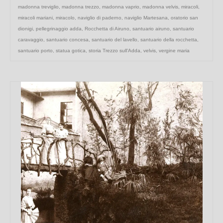
madonna treviglio
,
madonna trezzo
,
madonna vaprio
,
madonna velvis
,
miracoli
,
miracoli mariani
,
miracolo
,
naviglio di paderno
,
naviglio Martesana
,
oratorio san
dionigi
,
pellegrinaggio adda
,
Rocchetta di Airuno
,
santuario airuno
,
santuario
caravaggio
,
santuario concesa
,
santuario del lavello
,
santuario della rocchetta
,
santuario porto
,
statua gotica
,
storia Trezzo sull'Adda
,
velvis
,
vergine maria