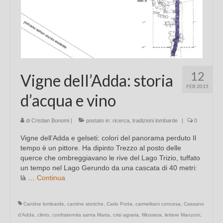
12
Vigne dell’Adda: storia
FEB 2015
d’acqua e vino
di
Cristian Bonomi
|
postato in:
ricerca
,
tradizioni lombarde
|
0
Vigne dell’Adda e gelseti: colori del panorama perduto Il
tempo è un pittore. Ha dipinto Trezzo al posto delle
querce che ombreggiavano le rive del Lago Trizio, tuffato
un tempo nel Lago Gerundo da una cascata di 40 metri:
là …
Continua
Cantine lombarde
,
cantine storiche
,
Carlo Porta
,
carmelitani concesa
,
Cassano
d'Adda
,
clinto
,
confraternita santa Marta
,
crisi agraria
,
fillossera
,
lettere Manzoni
,