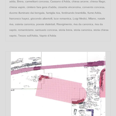
adda
,
Brera
,
carmelitani concesa
,
Cassano d'Adda
,
chiesa arcene
,
chiesa filago
,
chiesa vaprio
,
cimitero fara gera d’adda
,
ciosetta vincenzina
,
convento concesa
,
duomo illuminato dai bengala
,
famiglia riva
,
ferdinando brambilla
,
fiume Adda
,
francesco hayez
,
giocondo albertolli
,
luce romantica
,
Luigi Medici
,
Milano
,
natale
riva
,
osteria canonica
,
poesie dialettali
,
Risorgimento
,
riva da canonica
,
riva da
vaprio
,
romanticismo
,
santuario concesa
,
storia brera
,
storia canonica
,
storia chiesa
vaprio
,
Trezzo sull'Adda
,
Vaprio d'Adda