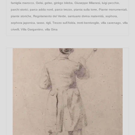
famiglia marocco
,
Gelsi
,
gelso
,
ginkgo biloba
,
Giuseppe Milanesi
,
luigi pecchio
,
parchi storici
,
parco adda nord
,
parco trezzo
,
pianta sulla torre
,
Piante monumentali
,
piante storiche
,
Regolamento del Verde
,
santuario divina maternità
,
sophora
,
sophora japonica
,
tasso
,
tigli
,
Trezzo sull'Adda
,
trotti bentivoglio
,
villa cavenago
,
villa
crivelli
,
Villa Gargantino
,
villa Gina