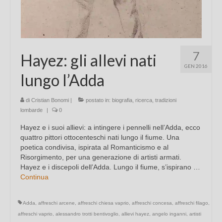
7
Hayez: gli allevi nati
GEN 2016
lungo l’Adda
di
Cristian Bonomi
|
postato in:
biografia
,
ricerca
,
tradizioni
lombarde
|
0
Hayez e i suoi allievi: a intingere i pennelli nell’Adda, ecco
quattro pittori ottocenteschi nati lungo il fiume. Una
poetica condivisa, ispirata al Romanticismo e al
Risorgimento, per una generazione di artisti armati.
Hayez e i discepoli dell’Adda. Lungo il fiume, s’ispirano …
Continua
Adda
,
affreschi arcene
,
affreschi chiesa vaprio
,
affreschi concesa
,
affreschi filago
,
affreschi vaprio
,
alessandro trotti bentivoglio
,
allievi hayez
,
angelo inganni
,
artisti