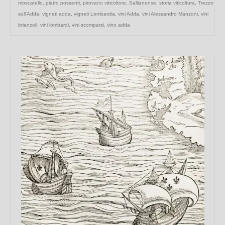
moscatello
,
pietro possenti
,
pirovano viticoltore
,
Sallianense
,
storia viticoltura
,
Trezzo
sull'Adda
,
vigneti adda
,
vigneti Lombardia
,
vini Adda
,
vini Alessandro Manzoni
,
vini
brianzoli
,
vini lombardi
,
vini scomparsi
,
vino adda