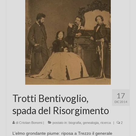
Chi sono
FAQ
Contatti
17
Trotti Bentivoglio,
DIC 2014
spada del Risorgimento
di
Cristian Bonomi
|
postato in:
biografia
,
genealogia
,
ricerca
|
2
L’elmo grondante piume: riposa a Trezzo il generale