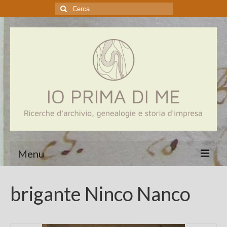
Cerca:
Menu
Home
brigante Ninco Nanco
Genealogia
Aziende