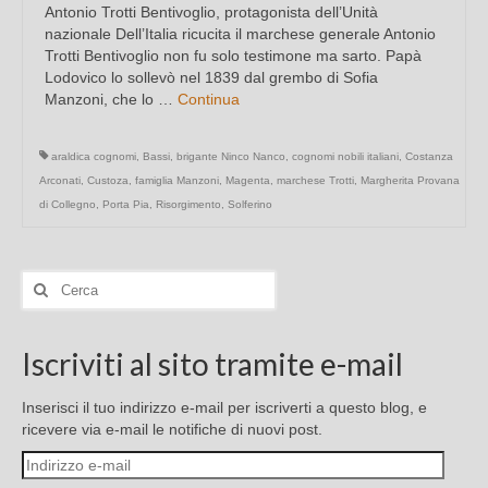
Antonio Trotti Bentivoglio, protagonista dell’Unità
nazionale Dell’Italia ricucita il marchese generale Antonio
Trotti Bentivoglio non fu solo testimone ma sarto. Papà
Lodovico lo sollevò nel 1839 dal grembo di Sofia
Manzoni, che lo …
Continua
araldica cognomi
,
Bassi
,
brigante Ninco Nanco
,
cognomi nobili italiani
,
Costanza
Arconati
,
Custoza
,
famiglia Manzoni
,
Magenta
,
marchese Trotti
,
Margherita Provana
di Collegno
,
Porta Pia
,
Risorgimento
,
Solferino
Cerca:
Iscriviti al sito tramite e-mail
Inserisci il tuo indirizzo e-mail per iscriverti a questo blog, e
ricevere via e-mail le notifiche di nuovi post.
Indirizzo
e-