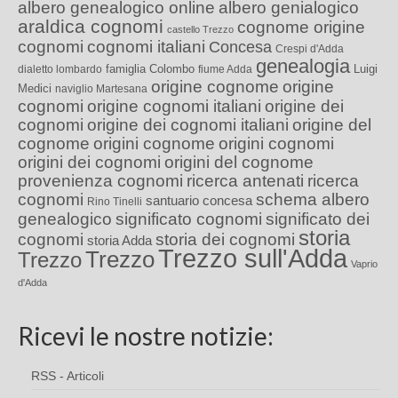
albero genealogico online
albero genialogico
araldica cognomi
cognome origine
castello Trezzo
cognomi
cognomi italiani
Concesa
Crespi d'Adda
genealogia
famiglia Colombo
Luigi
dialetto lombardo
fiume Adda
origine cognome
origine
Medici
naviglio Martesana
cognomi
origine cognomi italiani
origine dei
cognomi
origine dei cognomi italiani
origine del
cognome
origini cognome
origini cognomi
origini dei cognomi
origini del cognome
provenienza cognomi
ricerca antenati
ricerca
cognomi
schema albero
santuario concesa
Rino Tinelli
genealogico
significato cognomi
significato dei
storia
cognomi
storia dei cognomi
storia Adda
Trezzo sull'Adda
Trezzo
Trezzo
Vaprio
d'Adda
Ricevi le nostre notizie:
RSS - Articoli