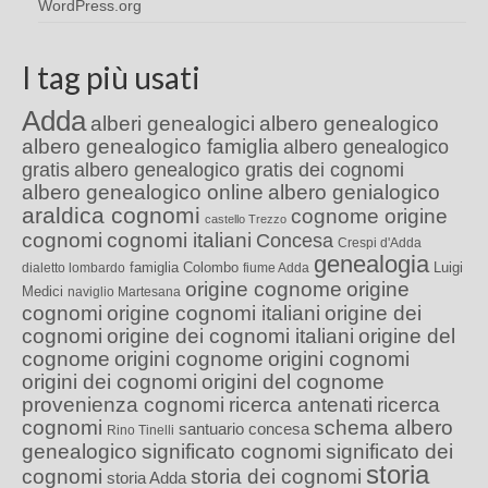
WordPress.org
I tag più usati
Adda
alberi genealogici
albero genealogico
albero genealogico famiglia
albero genealogico
gratis
albero genealogico gratis dei cognomi
albero genealogico online
albero genialogico
araldica cognomi
cognome origine
castello Trezzo
cognomi
cognomi italiani
Concesa
Crespi d'Adda
genealogia
famiglia Colombo
Luigi
dialetto lombardo
fiume Adda
origine cognome
origine
Medici
naviglio Martesana
cognomi
origine cognomi italiani
origine dei
cognomi
origine dei cognomi italiani
origine del
cognome
origini cognome
origini cognomi
origini dei cognomi
origini del cognome
provenienza cognomi
ricerca antenati
ricerca
cognomi
schema albero
santuario concesa
Rino Tinelli
genealogico
significato cognomi
significato dei
storia
cognomi
storia dei cognomi
storia Adda