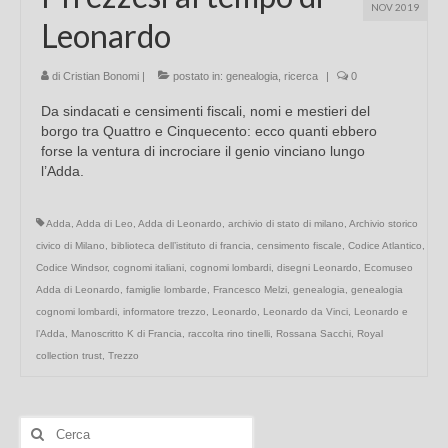
NOV 2019
Leonardo
di
Cristian Bonomi
|
postato in:
genealogia
,
ricerca
|
0
Da sindacati e censimenti fiscali, nomi e mestieri del
borgo tra Quattro e Cinquecento: ecco quanti ebbero
forse la ventura di incrociare il genio vinciano lungo
l’Adda.
Adda
,
Adda di Leo
,
Adda di Leonardo
,
archivio di stato di milano
,
Archivio storico
civico di Milano
,
biblioteca dell’istituto di francia
,
censimento fiscale
,
Codice Atlantico
,
Codice Windsor
,
cognomi italiani
,
cognomi lombardi
,
disegni Leonardo
,
Ecomuseo
Adda di Leonardo
,
famiglie lombarde
,
Francesco Melzi
,
genealogia
,
genealogia
cognomi lombardi
,
informatore trezzo
,
Leonardo
,
Leonardo da Vinci
,
Leonardo e
l’Adda
,
Manoscritto K di Francia
,
raccolta rino tinelli
,
Rossana Sacchi
,
Royal
collection trust
,
Trezzo
Cerca: