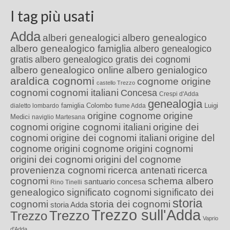
I tag più usati
Adda
alberi genealogici
albero genealogico
albero genealogico famiglia
albero genealogico
gratis
albero genealogico gratis dei cognomi
albero genealogico online
albero genialogico
araldica cognomi
cognome origine
castello Trezzo
cognomi
cognomi italiani
Concesa
Crespi d'Adda
genealogia
famiglia Colombo
Luigi
dialetto lombardo
fiume Adda
origine cognome
origine
Medici
naviglio Martesana
cognomi
origine cognomi italiani
origine dei
cognomi
origine dei cognomi italiani
origine del
cognome
origini cognome
origini cognomi
origini dei cognomi
origini del cognome
provenienza cognomi
ricerca antenati
ricerca
cognomi
schema albero
santuario concesa
Rino Tinelli
genealogico
significato cognomi
significato dei
storia
cognomi
storia dei cognomi
storia Adda
Trezzo sull'Adda
Trezzo
Trezzo
Vaprio
d'Adda