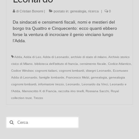
di
Cristian Bonomi
|
postato in:
genealogia
,
ricerca
|
0
Da sindacati e censimenti fiscali, nomi e mestieri del
borgo tra Quattro e Cinquecento: ecco quanti ebbero
forse la ventura di incrociare il genio vinciano lungo
l’Adda.
Adda
,
Adda di Leo
,
Adda di Leonardo
,
archivio di stato di milano
,
Archivio storico
civico di Milano
,
biblioteca dell’istituto di francia
,
censimento fiscale
,
Codice Atlantico
,
Codice Windsor
,
cognomi italiani
,
cognomi lombardi
,
disegni Leonardo
,
Ecomuseo
Adda di Leonardo
,
famiglie lombarde
,
Francesco Melzi
,
genealogia
,
genealogia
cognomi lombardi
,
informatore trezzo
,
Leonardo
,
Leonardo da Vinci
,
Leonardo e
l’Adda
,
Manoscritto K di Francia
,
raccolta rino tinelli
,
Rossana Sacchi
,
Royal
collection trust
,
Trezzo
Cerca: