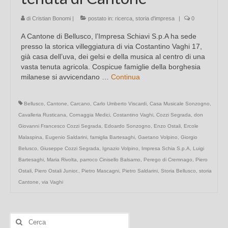
di
Cristian Bonomi
|
postato in:
ricerca
,
storia d'impresa
|
0
A Cantone di Bellusco, l’Impresa Schiavi S.p.A ha sede
presso la storica villeggiatura di via Costantino Vaghi 17,
già casa dell’uva, dei gelsi e della musica al centro di una
vasta tenuta agricola. Cospicue famiglie della borghesia
milanese si avvicendano …
Continua
Bellusco
,
Cantone
,
Carcano
,
Carlo Umberto Viscardi
,
Casa Musicale Sonzogno
,
Cavalleria Rusticana
,
Cornaggia Medici
,
Costantino Vaghi
,
Cozzi Segrada
,
don
Giovanni Francesco Cozzi Segrada
,
Edoardo Sonzogno
,
Enzo Ostali
,
Ercole
Malaspina
,
Eugenio Saldarini
,
famiglia Bartesaghi
,
Gaetano Volpino
,
Giorgio
Belusco
,
Giuseppe Cozzi Segrada
,
Ignazio Volpino
,
Impresa Schia S.p.A
,
Luigi
Bartesaghi
,
Maria Rivolta
,
parroco Cinisello Balsamo
,
Perego di Cremnago
,
Piero
Ostali
,
Piero Ostali Junior.
,
Pietro Mascagni
,
Pietro Saldarini
,
Storia Bellusco
,
storia
Cantone
,
via Vaghi
Cerca: