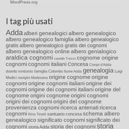
WordPress.org
I tag più usati
Adda
alberi genealogici
albero genealogico
albero genealogico famiglia
albero genealogico
gratis
albero genealogico gratis dei cognomi
albero genealogico online
albero genialogico
araldica cognomi
cognome origine
castello Trezzo
cognomi
cognomi italiani
Concesa
Crespi d'Adda
genealogia
famiglia Colombo
Luigi
dialetto lombardo
fiume Adda
origine cognome
origine
Medici
naviglio Martesana
cognomi
origine cognomi italiani
origine dei
cognomi
origine dei cognomi italiani
origine del
cognome
origini cognome
origini cognomi
origini dei cognomi
origini del cognome
provenienza cognomi
ricerca antenati
ricerca
cognomi
schema albero
santuario concesa
Rino Tinelli
genealogico
significato cognomi
significato dei
storia
cognomi
storia dei cognomi
storia Adda