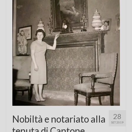
Chi sono
FAQ
Contatti
28
Nobiltà e notariato alla
SET 2019
tenuta di Cantone