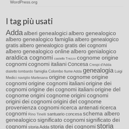
WordPress.org
I tag più usati
Adda
alberi genealogici
albero genealogico
albero genealogico famiglia
albero genealogico
gratis
albero genealogico gratis dei cognomi
albero genealogico online
albero genialogico
araldica cognomi
cognome origine
castello Trezzo
cognomi
cognomi italiani
Concesa
Crespi d'Adda
genealogia
famiglia Colombo
Luigi
dialetto lombardo
fiume Adda
origine cognome
origine
Medici
naviglio Martesana
cognomi
origine cognomi italiani
origine dei
cognomi
origine dei cognomi italiani
origine del
cognome
origini cognome
origini cognomi
origini dei cognomi
origini del cognome
provenienza cognomi
ricerca antenati
ricerca
cognomi
schema albero
santuario concesa
Rino Tinelli
genealogico
significato cognomi
significato dei
storia
cognomi
storia dei cognomi
storia Adda