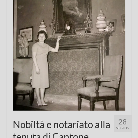
Chi sono
FAQ
Contatti
28
Nobiltà e notariato alla
SET 2019
tenuta di Cantone