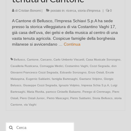
di
Cristian Bonomi
|
postato in:
ricerca
,
storia d'impresa
|
0
A Cantone di Bellusco, l’Impresa Schiavi S.p.A ha sede
presso la storica villeggiatura di via Costantino Vaghi 17,
già casa dell’uva, dei gelsi e della musica al centro di una
vasta tenuta agricola. Cospicue famiglie della borghesia
milanese si avvicendano …
Continua
Bellusco
,
Cantone
,
Carcano
,
Carlo Umberto Viscardi
,
Casa Musicale Sonzogno
,
Cavalleria Rusticana
,
Cornaggia Medici
,
Costantino Vaghi
,
Cozzi Segrada
,
don
Giovanni Francesco Cozzi Segrada
,
Edoardo Sonzogno
,
Enzo Ostali
,
Ercole
Malaspina
,
Eugenio Saldarini
,
famiglia Bartesaghi
,
Gaetano Volpino
,
Giorgio
Belusco
,
Giuseppe Cozzi Segrada
,
Ignazio Volpino
,
Impresa Schia S.p.A
,
Luigi
Bartesaghi
,
Maria Rivolta
,
parroco Cinisello Balsamo
,
Perego di Cremnago
,
Piero
Ostali
,
Piero Ostali Junior.
,
Pietro Mascagni
,
Pietro Saldarini
,
Storia Bellusco
,
storia
Cantone
,
via Vaghi
Cerca: