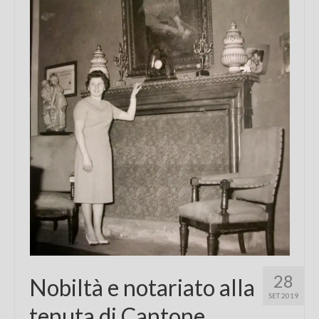
Chi sono
FAQ
Contatti
28
Nobiltà e notariato alla
SET 2019
tenuta di Cantone