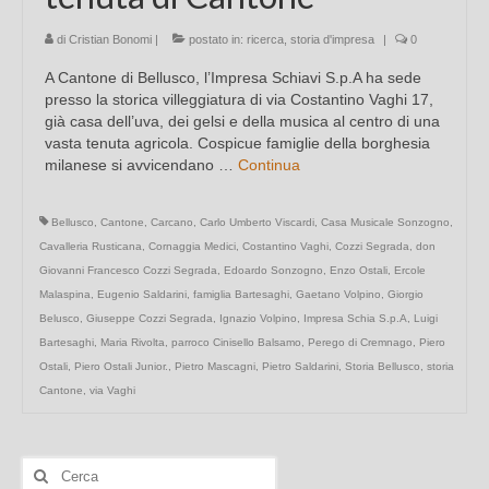
di
Cristian Bonomi
|
postato in:
ricerca
,
storia d'impresa
|
0
A Cantone di Bellusco, l’Impresa Schiavi S.p.A ha sede
presso la storica villeggiatura di via Costantino Vaghi 17,
già casa dell’uva, dei gelsi e della musica al centro di una
vasta tenuta agricola. Cospicue famiglie della borghesia
milanese si avvicendano …
Continua
Bellusco
,
Cantone
,
Carcano
,
Carlo Umberto Viscardi
,
Casa Musicale Sonzogno
,
Cavalleria Rusticana
,
Cornaggia Medici
,
Costantino Vaghi
,
Cozzi Segrada
,
don
Giovanni Francesco Cozzi Segrada
,
Edoardo Sonzogno
,
Enzo Ostali
,
Ercole
Malaspina
,
Eugenio Saldarini
,
famiglia Bartesaghi
,
Gaetano Volpino
,
Giorgio
Belusco
,
Giuseppe Cozzi Segrada
,
Ignazio Volpino
,
Impresa Schia S.p.A
,
Luigi
Bartesaghi
,
Maria Rivolta
,
parroco Cinisello Balsamo
,
Perego di Cremnago
,
Piero
Ostali
,
Piero Ostali Junior.
,
Pietro Mascagni
,
Pietro Saldarini
,
Storia Bellusco
,
storia
Cantone
,
via Vaghi
Cerca: