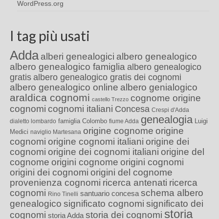
WordPress.org
I tag più usati
Adda
alberi genealogici
albero genealogico
albero genealogico famiglia
albero genealogico
gratis
albero genealogico gratis dei cognomi
albero genealogico online
albero genialogico
araldica cognomi
cognome origine
castello Trezzo
cognomi
cognomi italiani
Concesa
Crespi d'Adda
genealogia
famiglia Colombo
Luigi
dialetto lombardo
fiume Adda
origine cognome
origine
Medici
naviglio Martesana
cognomi
origine cognomi italiani
origine dei
cognomi
origine dei cognomi italiani
origine del
cognome
origini cognome
origini cognomi
origini dei cognomi
origini del cognome
provenienza cognomi
ricerca antenati
ricerca
cognomi
schema albero
santuario concesa
Rino Tinelli
genealogico
significato cognomi
significato dei
storia
cognomi
storia dei cognomi
storia Adda