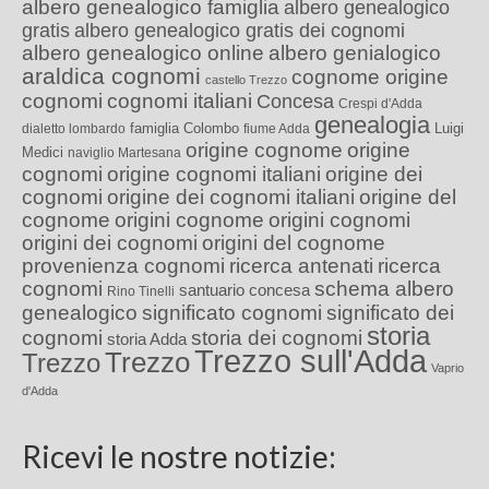
albero genealogico famiglia
albero genealogico
gratis
albero genealogico gratis dei cognomi
albero genealogico online
albero genialogico
araldica cognomi
cognome origine
castello Trezzo
cognomi
cognomi italiani
Concesa
Crespi d'Adda
genealogia
famiglia Colombo
Luigi
dialetto lombardo
fiume Adda
origine cognome
origine
Medici
naviglio Martesana
cognomi
origine cognomi italiani
origine dei
cognomi
origine dei cognomi italiani
origine del
cognome
origini cognome
origini cognomi
origini dei cognomi
origini del cognome
provenienza cognomi
ricerca antenati
ricerca
cognomi
schema albero
santuario concesa
Rino Tinelli
genealogico
significato cognomi
significato dei
storia
cognomi
storia dei cognomi
storia Adda
Trezzo sull'Adda
Trezzo
Trezzo
Vaprio
d'Adda
Ricevi le nostre notizie: