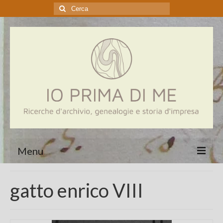
Cerca:
Menu
Home
gatto enrico VIII
Genealogia
Aziende