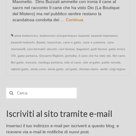
Maometto. Dino Buzzati ammette con ironia il cane al
sacro nel racconto Il cane che ha visto Dio (La Boutique
del Mistero) ma nel pubblico sentire restano la
scandalosa condotta dei …
Continua
atma barboncino
,
barboncino schopenhauer
,
bassotti
,
bassotti imperatore
,
bassotti tedeschi
,
Bastet
,
bauschan
,
cane e gatto
,
cane e padrone
,
cane
montanelli
,
cani bernabò visconti
,
cani famosi
,
dagobert
,
gatti famosi
,
gatto enrico
VIII
,
gatto petrarca
,
Giovanni Rajberti
,
gomulka
,
il cane che ha visto dio
,
libri cane
,
libri gatto
,
muezza
,
murilega petrarca
,
ode al cane
,
ode al gatto
,
pablo neruda
,
rajberti gatto
,
storia cane
,
storia gatto
,
sul gatto
,
thomas mann
,
welsh corgi regina
Cerca:
Iscriviti al sito tramite e-mail
Inserisci il tuo indirizzo e-mail per iscriverti a questo blog, e
ricevere via e-mail le notifiche di nuovi post.