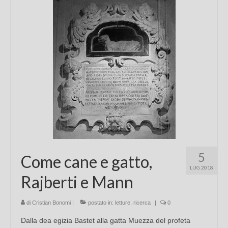
Chi sono
FAQ
Contatti
5
Come cane e gatto,
LUG 2018
Rajberti e Mann
di
Cristian Bonomi
|
postato in:
letture
,
ricerca
|
0
Dalla dea egizia Bastet alla gatta Muezza del profeta