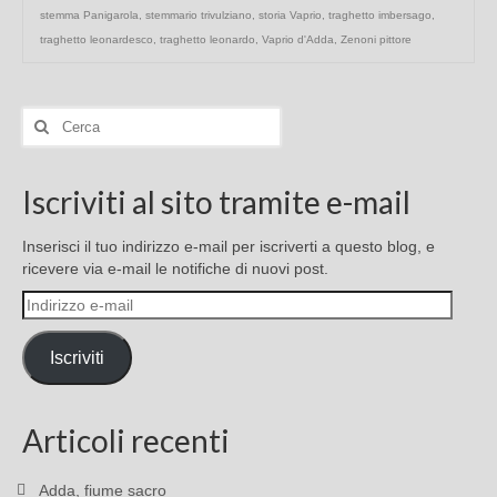
stemma Panigarola
,
stemmario trivulziano
,
storia Vaprio
,
traghetto imbersago
,
traghetto leonardesco
,
traghetto leonardo
,
Vaprio d'Adda
,
Zenoni pittore
Cerca:
Iscriviti al sito tramite e-mail
Inserisci il tuo indirizzo e-mail per iscriverti a questo blog, e
ricevere via e-mail le notifiche di nuovi post.
Indirizzo
e-
mail
Iscriviti
Articoli recenti
Adda, fiume sacro