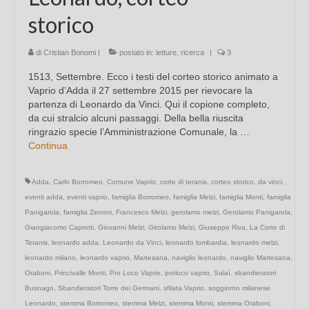
storico
di
Cristian Bonomi
|
postato in:
letture
,
ricerca
|
3
1513, Settembre. Ecco i testi del corteo storico animato a
Vaprio d’Adda il 27 settembre 2015 per rievocare la
partenza di Leonardo da Vinci. Qui il copione completo,
da cui stralcio alcuni passaggi. Della bella riuscita
ringrazio specie l’Amministrazione Comunale, la …
Continua
Adda
,
Carlo Borromeo
,
Comune Vaprio
,
corte di teranis
,
corteo storico
,
da vinci
,
eventi adda
,
eventi vaprio
,
famiglia Borromeo
,
famiglia Melzi
,
famiglia Monti
,
famiglia
Panigarola
,
famiglia Zenoni
,
Francesco Melzi
,
gerolamo melzi
,
Gerolamo Panigarola
,
Giangiacomo Caprotti
,
Giovanni Melzi
,
Girolamo Melzi
,
Giuseppe Riva
,
La Corte di
Teranis
,
leonardo adda
,
Leonardo da Vinci
,
leonardo lombardia
,
leonardo melzi
,
leonardo milano
,
leonardo vaprio
,
Martesana
,
naviglio leonardo
,
naviglio Martesana
,
Oraboni
,
Princivalle Monti
,
Pro Loco Vaprio
,
proloco vaprio
,
Salaì
,
sbandieratori
Busnago
,
Sbandieratori Torre dei Germani
,
sfilata Vaprio
,
soggiorno milanese
Leonardo
,
stemma Borromeo
,
stemma Melzi
,
stemma Monti
,
stemma Oraboni
,