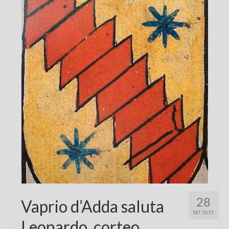
Chi sono
FAQ
Contatti
28
Vaprio d’Adda saluta
SET 2015
Leonardo, corteo