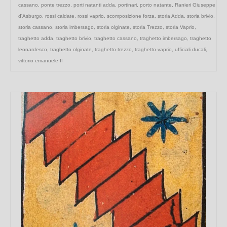
cassano
,
ponte trezzo
,
porti natanti adda
,
portinari
,
porto natante
,
Ranieri Giuseppe
d'Asburgo
,
rossi caidate
,
rossi vaprio
,
scomposizione forza
,
storia Adda
,
storia brivio
,
storia cassano
,
storia imbersago
,
storia olginate
,
storia Trezzo
,
storia Vaprio
,
traghetto adda
,
traghetto brivio
,
traghetto cassano
,
traghetto imbersago
,
traghetto
leonardesco
,
traghetto olginate
,
traghetto trezzo
,
traghetto vaprio
,
ufficiali ducali
,
vittorio emanuele II