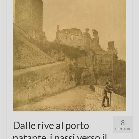
Chi sono
FAQ
Contatti
8
Dalle rive al porto
GEN 2018
natante, i passi verso il