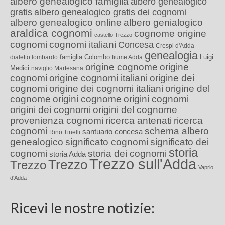
albero genealogico famiglia
albero genealogico
gratis
albero genealogico gratis dei cognomi
albero genealogico online
albero genialogico
araldica cognomi
cognome origine
castello Trezzo
cognomi
cognomi italiani
Concesa
Crespi d'Adda
genealogia
famiglia Colombo
Luigi
dialetto lombardo
fiume Adda
origine cognome
origine
Medici
naviglio Martesana
cognomi
origine cognomi italiani
origine dei
cognomi
origine dei cognomi italiani
origine del
cognome
origini cognome
origini cognomi
origini dei cognomi
origini del cognome
provenienza cognomi
ricerca antenati
ricerca
cognomi
schema albero
santuario concesa
Rino Tinelli
genealogico
significato cognomi
significato dei
storia
cognomi
storia dei cognomi
storia Adda
Trezzo sull'Adda
Trezzo
Trezzo
Vaprio
d'Adda
Ricevi le nostre notizie: