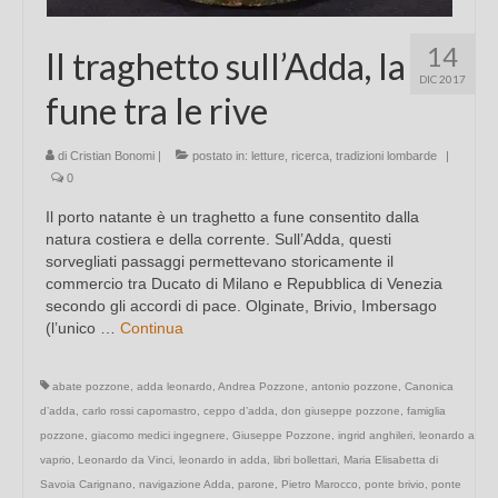
14
Il traghetto sull’Adda, la
DIC 2017
fune tra le rive
di
Cristian Bonomi
|
postato in:
letture
,
ricerca
,
tradizioni lombarde
|
0
Il porto natante è un traghetto a fune consentito dalla
natura costiera e della corrente. Sull’Adda, questi
sorvegliati passaggi permettevano storicamente il
commercio tra Ducato di Milano e Repubblica di Venezia
secondo gli accordi di pace. Olginate, Brivio, Imbersago
(l’unico …
Continua
abate pozzone
,
adda leonardo
,
Andrea Pozzone
,
antonio pozzone
,
Canonica
d’adda
,
carlo rossi capomastro
,
ceppo d’adda
,
don giuseppe pozzone
,
famiglia
pozzone
,
giacomo medici ingegnere
,
Giuseppe Pozzone
,
ingrid anghileri
,
leonardo a
vaprio
,
Leonardo da Vinci
,
leonardo in adda
,
libri bollettari
,
Maria Elisabetta di
Savoia Carignano
,
navigazione Adda
,
parone
,
Pietro Marocco
,
ponte brivio
,
ponte