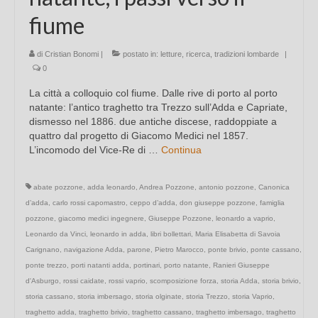
fiume
di
Cristian Bonomi
|
postato in:
letture
,
ricerca
,
tradizioni lombarde
|
0
La città a colloquio col fiume. Dalle rive di porto al porto
natante: l’antico traghetto tra Trezzo sull’Adda e Capriate,
dismesso nel 1886. due antiche discese, raddoppiate a
quattro dal progetto di Giacomo Medici nel 1857.
L’incomodo del Vice-Re di …
Continua
abate pozzone
,
adda leonardo
,
Andrea Pozzone
,
antonio pozzone
,
Canonica
d’adda
,
carlo rossi capomastro
,
ceppo d’adda
,
don giuseppe pozzone
,
famiglia
pozzone
,
giacomo medici ingegnere
,
Giuseppe Pozzone
,
leonardo a vaprio
,
Leonardo da Vinci
,
leonardo in adda
,
libri bollettari
,
Maria Elisabetta di Savoia
Carignano
,
navigazione Adda
,
parone
,
Pietro Marocco
,
ponte brivio
,
ponte cassano
,
ponte trezzo
,
porti natanti adda
,
portinari
,
porto natante
,
Ranieri Giuseppe
d'Asburgo
,
rossi caidate
,
rossi vaprio
,
scomposizione forza
,
storia Adda
,
storia brivio
,
storia cassano
,
storia imbersago
,
storia olginate
,
storia Trezzo
,
storia Vaprio
,
traghetto adda
,
traghetto brivio
,
traghetto cassano
,
traghetto imbersago
,
traghetto