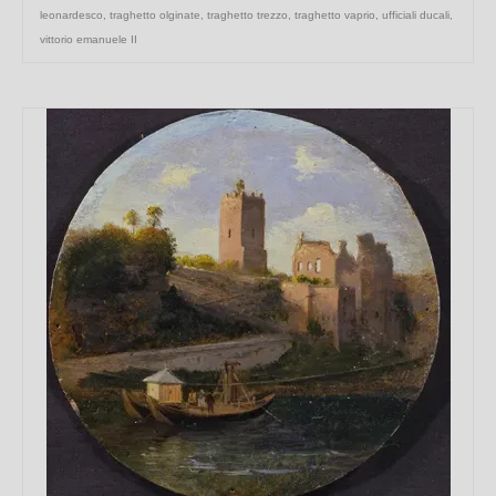
leonardesco
,
traghetto olginate
,
traghetto trezzo
,
traghetto vaprio
,
ufficiali ducali
,
vittorio emanuele II