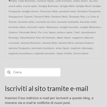
Adda
,
Carlo Borromeo
,
Comune Vaprio
,
corte di teranis
,
corteo storico
,
da vinci
,
eventi adda
,
eventi vaprio
,
famiglia Borromeo
,
famiglia Melzi
,
famiglia Monti
,
famiglia
Panigarola
,
famiglia Zenoni
,
Francesco Melzi
,
gerolamo melzi
,
Gerolamo Panigarola
,
Giangiacomo Caprotti
,
Giovanni Melzi
,
Girolamo Melzi
,
Giuseppe Riva
,
La Corte di
Teranis
,
leonardo adda
,
Leonardo da Vinci
,
leonardo lombardia
,
leonardo melzi
,
leonardo milano
,
leonardo vaprio
,
Martesana
,
naviglio leonardo
,
naviglio Martesana
,
Oraboni
,
Princivalle Monti
,
Pro Loco Vaprio
,
proloco vaprio
,
Salaì
,
sbandieratori
Busnago
,
Sbandieratori Torre dei Germani
,
sfilata Vaprio
,
soggiorno milanese
Leonardo
,
stemma Borromeo
,
stemma Melzi
,
stemma Monti
,
stemma Oraboni
,
stemma Panigarola
,
stemmario trivulziano
,
storia Vaprio
,
traghetto imbersago
,
traghetto leonardesco
,
traghetto leonardo
,
Vaprio d'Adda
,
Zenoni pittore
Cerca:
Iscriviti al sito tramite e-mail
Inserisci il tuo indirizzo e-mail per iscriverti a questo blog, e
ricevere via e-mail le notifiche di nuovi post.